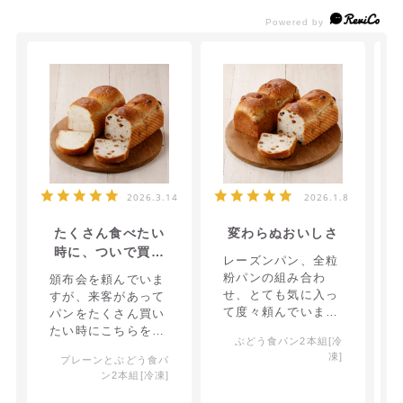
2026.3.14
2026.1.8
たくさん食べたい
変わらぬおいしさ
時に、ついで買い
レーズンパン、全粒
しました
粉パンの組み合わ
頒布会を頼んでいま
せ、とても気に入っ
すが、来客があって
て度々頼んでいま
パンをたくさん買い
す。
たい時にこちらを追
ぶどう食パン2本組[冷
加で購入。
国産小麦の香りが好
凍]
プレーンとぶどう食パ
きです。
もともと頒布会でお
ン2本組[冷凍]
味をしっていました
が、お客さんにも好