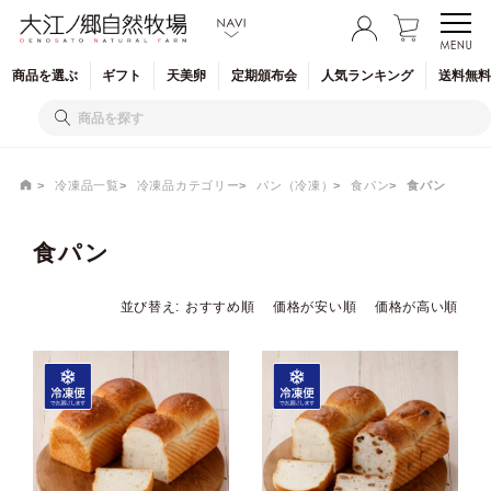
商品を
選ぶ
ギフト
天美卵
定期
頒布会
人気
ランキング
送料無料
冷凍品一覧
冷凍品カテゴリー
パン（冷凍）
食パン
食パン
食パン
並び替え
おすすめ順
価格が安い順
価格が高い順