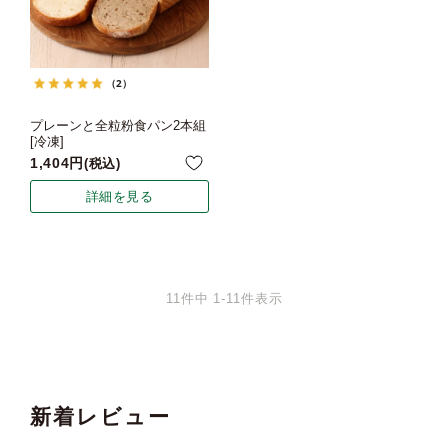
（2）
プレーンと全粒粉食パン2本組
[冷凍]
1,404
税込
詳細を見る
11
件中
1
-
11
件表示
新着レビュー