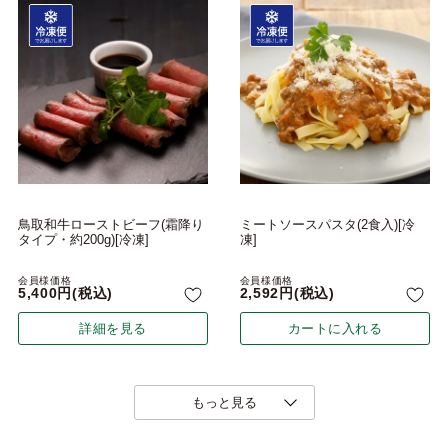
鳥取和牛ローストビーフ(霜降り
ミートソースパスタ(2食入)[冷
タイプ・約200g)[冷凍]
凍]
会員様価格
会員様価格
5,400
税込
2,592
税込
詳細を見る
カートに入れる
もっと見る