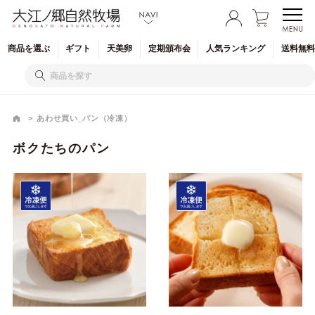
商品を
選ぶ
ギフト
天美卵
定期
頒布会
人気
ランキング
送料無料
あわせ買い_パン（冷凍）
ボクたちのパン