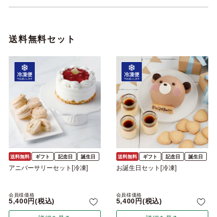
送料無料セット
送料無料
ギフト
記念日
誕生日
送料無料
ギフト
記念日
誕生日
アニバーサリーセット[冷凍]
お誕生日セット[冷凍]
会員様価格
会員様価格
5,400
税込
5,400
税込