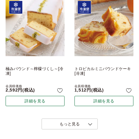
極みパウンド～檸檬づくし～[冷
トロピカルミニパウンドケーキ
凍]
[冷凍]
会員様価格
会員様価格
2,592
税込
1,512
税込
詳細を見る
詳細を見る
もっと見る