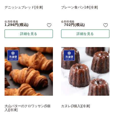
デニッシュブレッド[冷凍]
プレーン食パン1本[冷凍]
会員様価格
会員様価格
1,296
税込
702
税込
詳細を見る
詳細を見る
大山バターのクロワッサン(5個
カヌレ(3個入)[冷凍]
入)[冷凍]