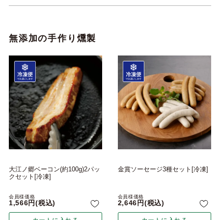
無添加の手作り燻製
大江ノ郷ベーコン(約100g)2パッ
金賞ソーセージ3種セット[冷凍]
クセット[冷凍]
会員様価格
会員様価格
1,566
税込
2,646
税込