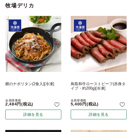
牧場デリカ
郷のナポリタン(2食入)[冷凍]
鳥取和牛ローストビーフ(赤身タ
イプ・約200g)[冷凍]
会員様価格
会員様価格
2,484
税込
5,400
税込
詳細を見る
詳細を見る