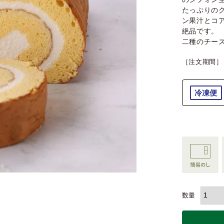
たっぷりの
ン果汁とコ
絶品です。
二種のチー
［注文期間］
冷凍便