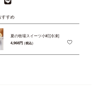
おすすめ
夏の牧場スイーツ小町[冷凍]
4,968
税込