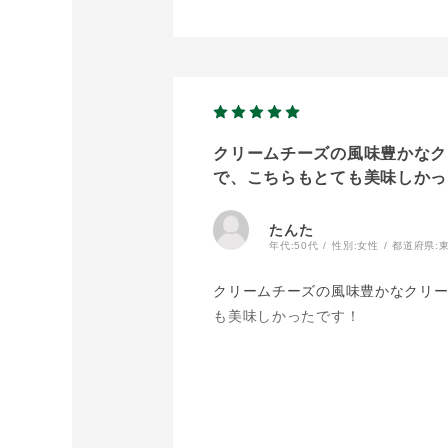
クリームチーズの風味豊かなク
で、こちらもとても美味しかっ
たんた
年代:
50代
性別:
女性
都道府県:
クリームチーズの風味豊かなクリ
も美味しかったです！
チーズタルトも美味しかったし、チ
販売終了する前にリピします！
定番商品になったらいいな?