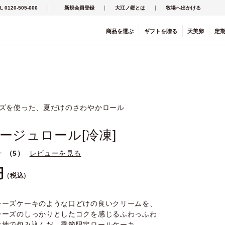
L 0120-505-606
新規会員登録
大江ノ郷とは
牧場へ出かける
商品を
選ぶ
ギフト
を
贈る
天美卵
定
ーズを使った、夏だけのさわやかロール
ージュロール[冷凍]
（5）
レビューを見る
税込
チーズケーキのような口どけの良いクリームを、
チーズのしっかりとしたコクを感じるふわっふわ
生地で包み込んだ、季節限定ロールケーキ。