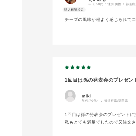
年代:
50代
性別:
男性
都道府
チーズの風味が程よく感じられて
1回目は孫の発表会のプレゼン
miki
年代:
70代～
都道府県:
福岡県
1回目は孫の発表会のプレゼントに
私もとても満足でしたので又注文