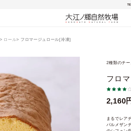
TE
ロール
フロマージュロール[冷凍]
2種類のチ
フロマ
2,160
まるでレア
パルメザン
のシフォン