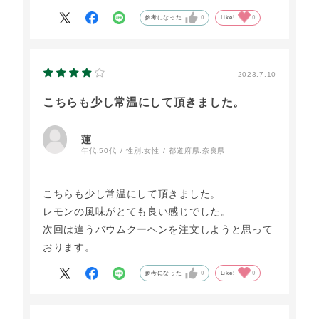
て、とても美味しく頂きました。
参考になった
0
Like!
0
2023.7.10
こちらも少し常温にして頂きました。
蓮
年代:
50代
性別:
女性
都道府県:
奈良県
こちらも少し常温にして頂きました。
レモンの風味がとても良い感じでした。
次回は違うバウムクーヘンを注文しようと思って
おります。
参考になった
0
Like!
0