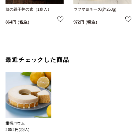
郷の親子丼の素（1食入）
ウフマヨネーズ(約250g)
864
税込
972
税込
最近チェックした商品
柑橘バウム
2052円(税込)