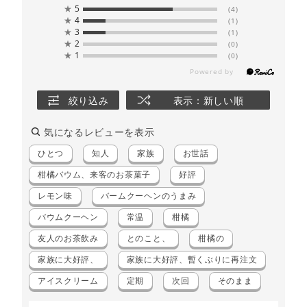
★
5
(4)
★
4
(1)
★
3
(1)
★
2
(0)
★
1
(0)
絞り込み
表示：新しい順
気になるレビューを表示
ひとつ
知人
家族
お世話
柑橘バウム、来客のお茶菓子
好評
レモン味
バームクーヘンのうまみ
バウムクーヘン
常温
柑橘
友人のお茶飲み
とのこと、
柑橘の
家族に大好評、
家族に大好評、暫くぶりに再注文
アイスクリーム
定期
次回
そのまま