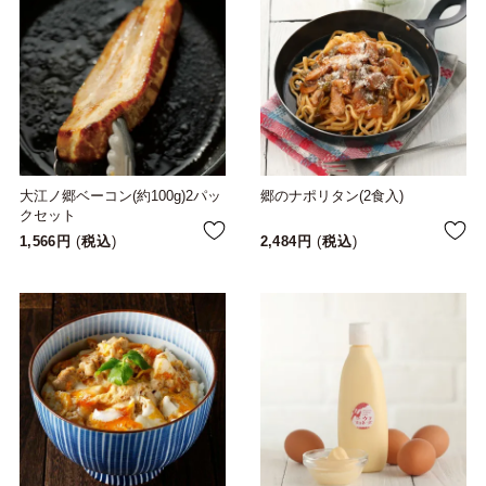
大江ノ郷ベーコン(約100g)2パッ
郷のナポリタン(2食入)
クセット
1,566
税込
2,484
税込