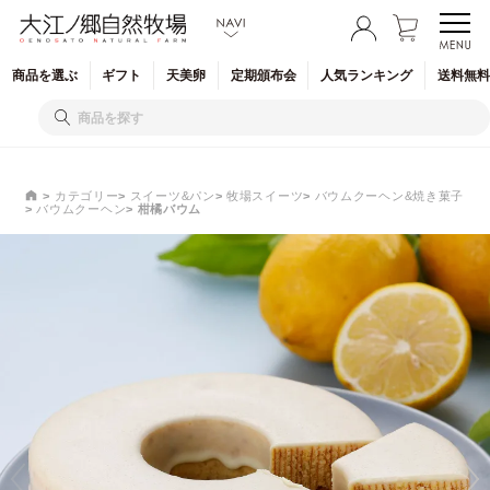
商品を
選ぶ
ギフト
天美卵
定期
頒布会
人気
ランキング
送料無料
カテゴリー
スイーツ&パン
牧場スイーツ
バウムクーヘン&焼き菓子
バウムクーヘン
柑橘バウム