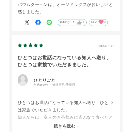
バウムクーヘンは、オーソドックスがおいしいと
感じました。
参考になった
0
Like!
0
2023.7.17
ひとつはお世話になっている知人へ送り、
ひとつは家族でいただきました。
ひとりごと
年代:
60代
都道府県:
千葉県
ひとつはお世話になっている知人へ送り、ひとつ
は家族でいただきました。
知人からは、友人のお茶飲みに皆んなで食べたと
のこと、それはそれは大変喜んで頂きました。
続きを読む
家族ではそのままとアイスクリームをのせたりし