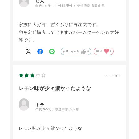
じん
年代:
70代～
性別:
男性
都道府県:
和歌山県
家族に大好評、暫くぶりに再注文です。
卵を定期購入していますがバームクーヘンも大好
評です。
参考になった
0
Like!
1
2023.9.7
レモン味が少々濃かったような
トチ
年代:
50代
都道府県:
兵庫県
レモン味が少々濃かったような