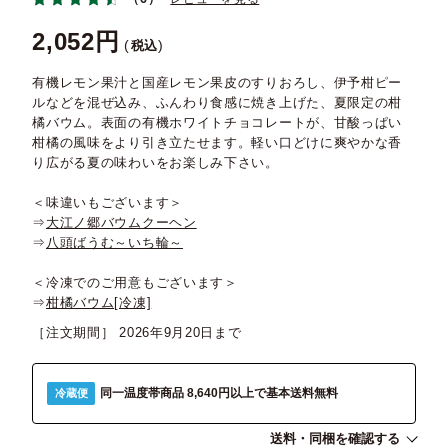
2,052
税込
有機レモン果汁と国産レモン果皮のすりおろし、伊予柑ピー
ルなどを混ぜ込み、ふんわり食感に焼き上げた、夏限定の柑
橘バウム。表面の有機ホワイトチョコレートが、甘酸っぱい
柑橘の風味をより引き立たせます。軽い口どけに爽やかな香
り広がる夏の味わいをお楽しみ下さい。
＜味違いもございます＞
⇒
大江ノ郷バウムクーヘン
⇒
八頭ばうむ～いち輪～
＜冷凍でのご用意もございます＞
⇒
柑橘バウム[冷凍]
［注文期間］
2026年9月20日
同一温度帯商品 8,640円以上で基本送料無料
冷蔵便
送料・同梱を確認する