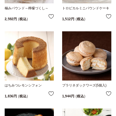
極みパウンド～檸檬づくし～
トロピカルミニパウンドケーキ
2,592
税込
1,512
税込
はちみつレモンシフォン
プラリネダックワーズ(5個入)
1,836
税込
1,944
税込