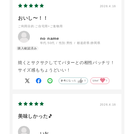
2026.4.16
おいし〜！！
ご利用目的
:ご自宅用+ご進物用
no name
年代:
50代
性別:
男性
都道府県:
静岡県
焼くとサクサクしててバターとの相性バッチリ！
サイズ感もちょうどいい！
参考になった
0
Like!
0
2026.4.16
美味しかった🎵
いお