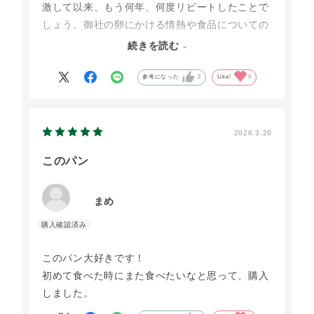
激して以来、もう何年、何度リピートしたことで
しょう。御社の卵にかける情熱や食品についての
価値観や真摯な姿勢は、いつも添えられている読
続きを読む
み物から、鶏を育てている皆さんの様子など十分
伝わってきていますが、安心、安全は当たり前、
参考になった
2
Like!
0
その上に、なかなか他では味わえない美味しさで
す。そのままいただいても、チョコスプレッドを
のせて軽くあたためても、極上の味なので、感謝
2026.3.20
感激しながら、毎回いただいています。我が家の
このパン
リピートは確実に続くこと間違いなしです。
まめ
このパン大好きです！
初めて食べた時にまた食べたいなと思って、購入
しました。