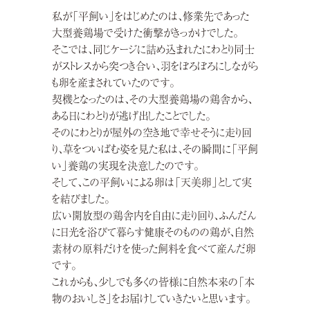
私が「平飼い」をはじめたのは、修業先であった
大型養鶏場で受けた衝撃がきっかけでした。
そこでは、同じケージに詰め込まれたにわとり同士
がストレスから突つき合い、
羽をぼろぼろにしながら
も卵を産まされていたのです。
契機となったのは、その大型養鶏場の鶏舎から、
ある日にわとりが逃げ出したことでした。
そのにわとりが屋外の空き地で幸せそうに走り回
り、草をついばむ姿を見た私は、
その瞬間に「平飼
い」養鶏の実現を決意したのです。
そして、この平飼いによる卵は「天美卵」として実
を結びました。
広い開放型の鶏舎内を自由に走り回り、ふんだん
に日光を浴びて暮らす健康そのものの鶏が、
自然
素材の原料だけを使った飼料を食べて産んだ卵
です。
これからも、少しでも多くの皆様に自然本来の
「本
物のおいしさ」をお届けしていきたいと思います。