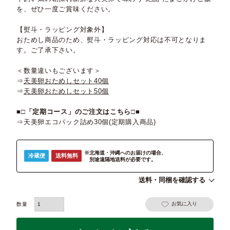
を、ぜひ一度ご賞味ください。
【熨斗・ラッピング対象外】
おためし商品のため、熨斗・ラッピング対応は不可となりま
す。ご了承下さい。
＜数量違いもございます＞
⇒
天美卵おためしセット40個
⇒
天美卵おためしセット50個
■□
「定期コース」のご注文はこちら
□■
⇒
天美卵エコパック詰め30個(定期購入商品)
※北海道・沖縄へのお届けの場合、
冷蔵便
送料無料
別途遠隔地送料が必要です。
送料・同梱を確認する
お気に入り