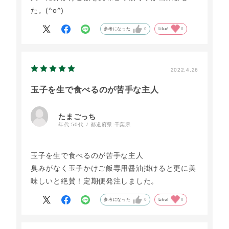
た。(^o^)
参考になった
0
Like!
0
2022.4.26
玉子を生で食べるのが苦手な主人
たまごっち
年代:
50代
都道府県:
千葉県
玉子を生で食べるのが苦手な主人
臭みがなく玉子かけご飯専用醤油掛けると更に美
味しいと絶賛！定期便発注しました。
参考になった
0
Like!
0