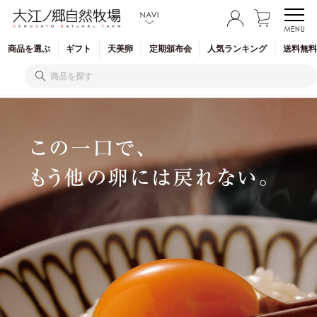
商品を
選ぶ
ギフト
天美卵
定期
頒布会
人気
ランキング
送料無料