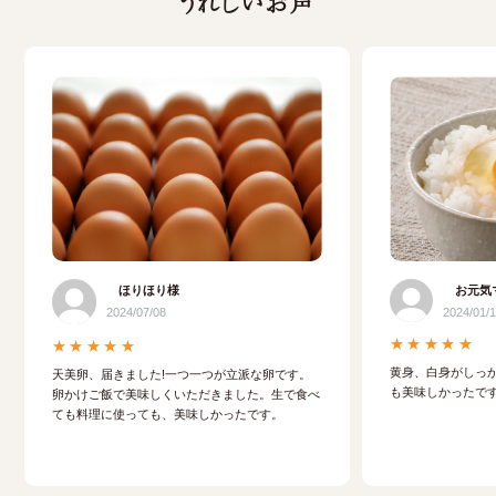
うれしいお声
ほりほり様
お元気
2024/07/08
2024/01/
★★★★★
★★★★★
黄身、白身がしっ
天美卵、届きました!一つ一つが立派な卵です。
も美味しかったで
卵かけご飯で美味しくいただきました。生で食べ
ても料理に使っても、美味しかったです。