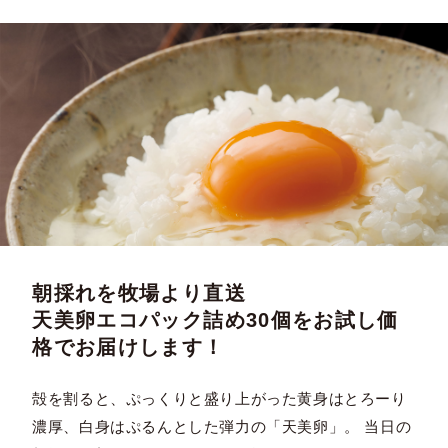
朝採れを牧場より直送
天美卵エコパック詰め30個をお試し価
格でお届けします！
殻を割ると、ぷっくりと盛り上がった黄身はとろーり
濃厚、白身はぷるんとした弾力の「天美卵」。 当日の