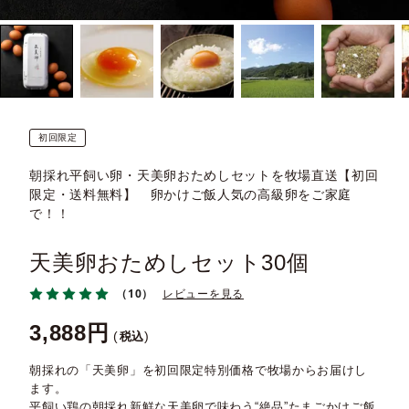
初回限定
朝採れ平飼い卵・天美卵おためしセットを牧場直送【初回
限定・送料無料】 卵かけご飯人気の高級卵をご家庭
で！！
天美卵おためしセット30個
（10）
レビューを見る
3,888
税込
朝採れの「天美卵」を初回限定特別価格で牧場からお届けし
ます。
平飼い鶏の朝採れ新鮮な天美卵で味わう“絶品”たまごかけご飯