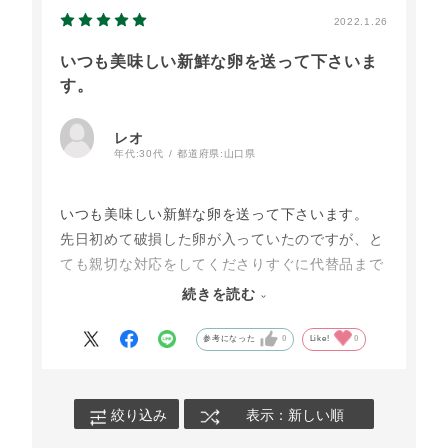
2022.1.26
いつも美味しい新鮮な卵を送って下さいま
す。
レオ
年代:
30代
都道府県:
山口県
いつも美味しい新鮮な卵を送って下さいます。
先日初めて破損した卵が入っていたのですが、と
ても親切な対応をしてくださりすぐに代替品まで
送ってくださいました。
続きを読む
わざわざ手紙までいただき、商品が素晴らしいの
はもちろんですが、会社も働かれている方も素敵
参考になった
0
Like!
0
だなと感じました。
本当にありがとうございました。
絞り込み
表示：新しい順