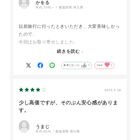
かをる
年代:
70代～
都道府県:
埼玉県
以前旅行に行ったときいただき、大変美味しかっ
たので、
今回はお取り寄せしました。
矢張り味は変わっていませんでした。
続きを読む
今回は、卵ばかりではなく、パンケーキやプリン
参考になった
0
Like!
0
もお取り寄せしました。
2025.4.28
少し高価ですが、そのぶん安心感がありま
す。
うまじ
年代:
60代
都道府県:
香川県