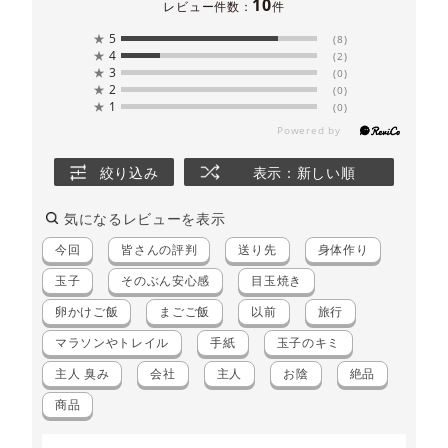
10
レビュー件数：
件
★
5
(8)
★
4
(2)
★
3
(0)
★
2
(0)
★
1
(0)
絞り込み
表示：新しい順
気になるレビューを表示
今回
皆さんの評判
送り先
身体作り
玉子
そのぶん安心感
目玉焼き
卵かけご飯
まごご飯
以前
旅行
マラソンやトレイル
手紙
玉子のキミ
主人 臭み
会社
主人
お陰
絶品
商品