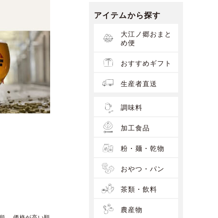
アイテムから探す
大江ノ郷おまと
め便
おすすめギフト
生産者直送
調味料
加工食品
粉・麺・乾物
おやつ・パン
茶類・飲料
農産物
順
価格が高い順