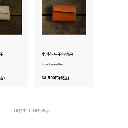
メ革
小財布 牛革柿渋染
lore + needles
38,500
込
税込
19
件中
1
-
19
件表示