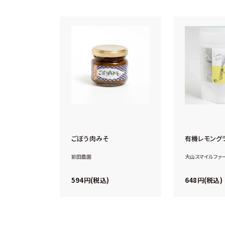
ごぼう肉みそ
有機レモング
前田農園
大山スマイルファ
594
648
税込
税込