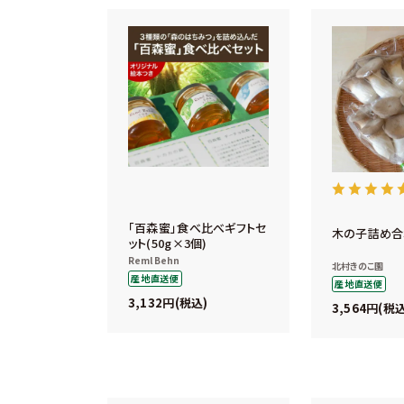
「百森蜜」食べ比べギフトセ
木の子詰め合
ット(50g×3個)
Reml Behn
北村きのこ園
産地直送便
産地直送便
3,132
税込
3,564
税