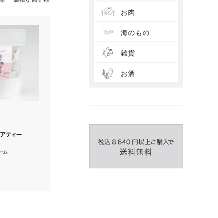
お肉
海のもの
雑貨
お酒
アティー
ーム