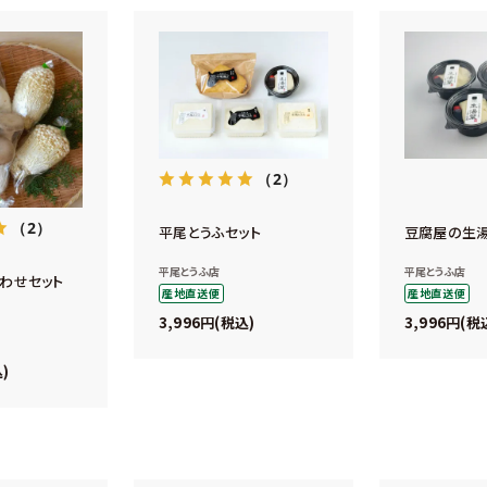
（2）
（2）
平尾とうふセット
豆腐屋の生湯
平尾とうふ店
平尾とうふ店
わせセット
産地直送便
産地直送便
3,996
3,996
税込
税
込