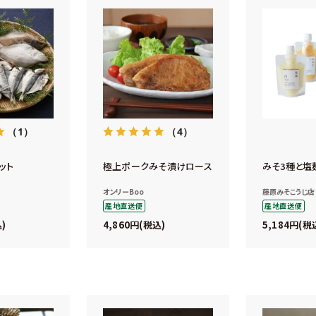
（1）
（4）
ット
極上ポークみそ漬けロース
みそ3種と塩
オンリーBoo
藤原みそこうじ店
産地直送便
産地直送便
4,860
5,184
込
税込
税