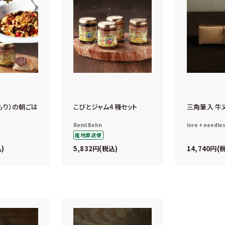
もり）の朝ごは
こびとジャム４種セット
三角筆入 牛
Reml Behn
lore + needle
産地直送便
5,832
14,740
込
税込