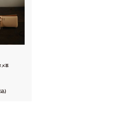
ヌメ革
s
税込