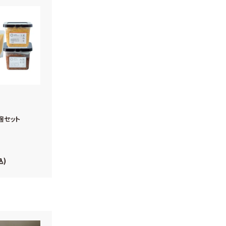
麹セット
込