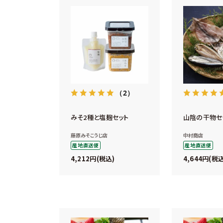
（2）
みそ2種と塩麹セット
山陰の干物セ
藤原みそこうじ店
中村商店
産地直送便
産地直送便
4,212
4,644
税込
税