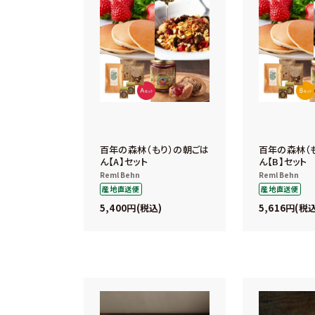
百年の森林（もり）の朝ごは
百年の森林（
ん【A】セット
ん【B】セット
Reml Behn
Reml Behn
産地直送便
産地直送便
5,400
5,616
税込
税