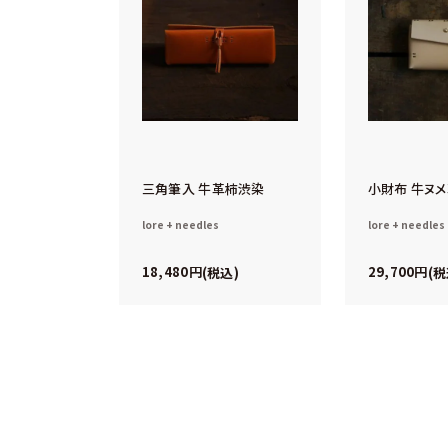
三角筆入 牛革柿渋染
小財布 牛ヌ
lore + needles
lore + needles
18,480
29,700
税込
税