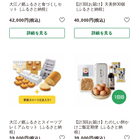
大江ノ郷ふるさと食づくしセ
【計3回お届け】天美卵30個
ット［ふるさと納税］
［ふるさと納税］
42,000
40,000
税込
税込
詳細を見る
詳細を見る
大江ノ郷ふるさとスイーツプ
【計3回お届け】たのしい卵か
レミアムセット［ふるさと納
けご飯定期便［ふるさと納
税］
税］
39,000
39,000
税込
税込