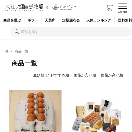
&
商品を
選ぶ
ギフト
天美卵
定期
頒布会
人気
ランキング
送料無料
商品一覧
商品一覧
並び替え
おすすめ順
価格が安い順
価格が高い順