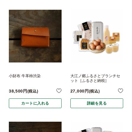
小財布 牛革柿渋染
大江ノ郷ふるさとブランチセ
ット［ふるさと納税］
38,500
27,000
税込
税込
カートに入れる
詳細を見る