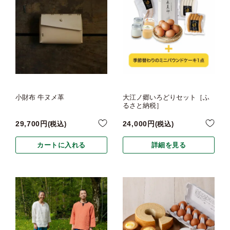
小財布 牛ヌメ革
大江ノ郷いろどりセット［ふ
るさと納税］
29,700
24,000
税込
税込
カートに入れる
詳細を見る