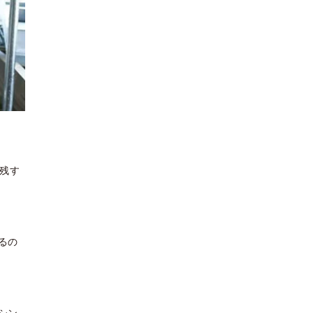
残す
るの
シン