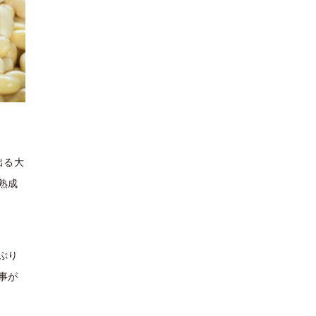
出る大
熟成
ぷり
事が