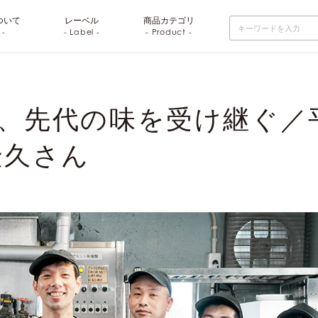
ついて
レーベル
商品
カテゴリ
 -
- Label -
- Product -
、先代の味を受け継ぐ／
隆久さん