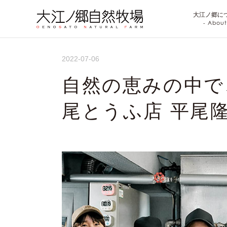
大江ノ郷に
- About
2022-07-06
自然の恵みの中で
尾とうふ店 平尾