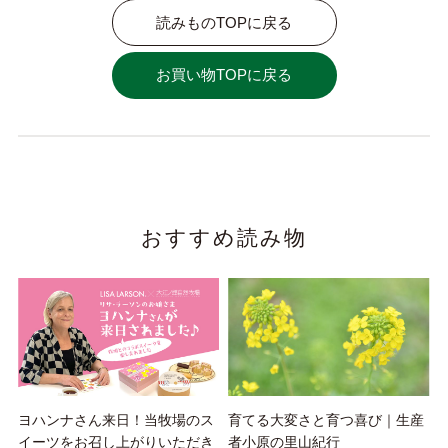
読みものTOPに戻る
お買い物TOPに戻る
おすすめ読み物
ヨハンナさん来日！当牧場のス
育てる大変さと育つ喜び｜生産
イーツをお召し上がりいただき
者小原の里山紀行