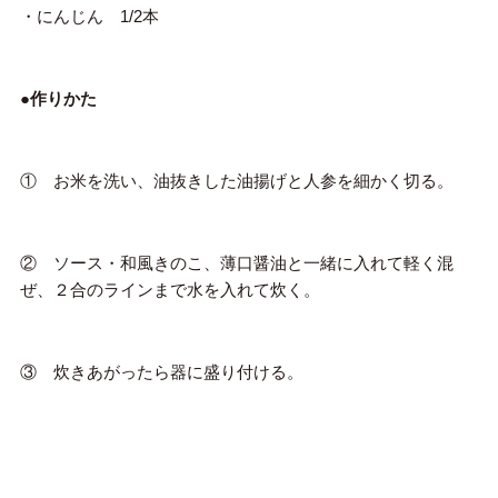
・にんじん 1/2本
●作りかた
① お米を洗い、油抜きした油揚げと人参を細かく切る。
② ソース・和風きのこ、薄口醤油と一緒に入れて軽く混
ぜ、２合のラインまで水を入れて炊く。
③ 炊きあがったら器に盛り付ける。