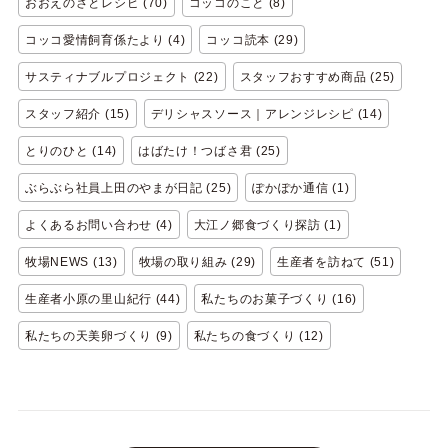
おおえのさとレシピ (70)
コッコのこと (8)
コッコ愛情飼育係たより (4)
コッコ読本 (29)
サスティナブルプロジェクト (22)
スタッフおすすめ商品 (25)
スタッフ紹介 (15)
デリシャスソース｜アレンジレシピ (14)
とりのひと (14)
はばたけ！つばさ君 (25)
ぶらぶら社員上田のやまが日記 (25)
ぽかぽか通信 (1)
よくあるお問い合わせ (4)
大江ノ郷食づくり探訪 (1)
牧場NEWS (13)
牧場の取り組み (29)
生産者を訪ねて (51)
生産者小原の里山紀行 (44)
私たちのお菓子づくり (16)
私たちの天美卵づくり (9)
私たちの食づくり (12)