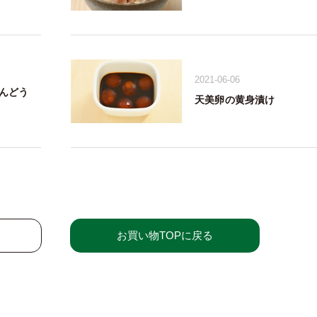
2021-06-06
んどう
天美卵の黄身漬け
お買い物TOPに戻る