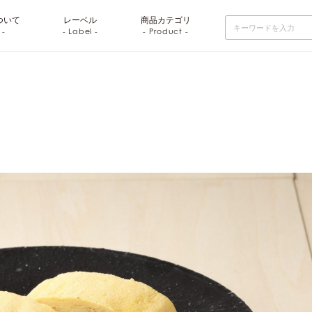
ついて
レーベル
商品
カテゴリ
 -
- Label -
- Product -