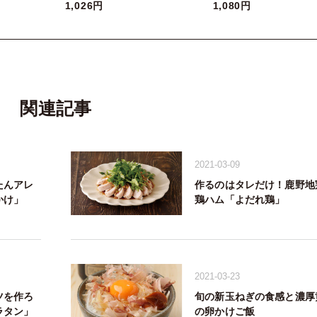
1,026円
1,080円
関連記事
2021-03-09
たんアレ
作るのはタレだけ！鹿野地
かけ」
鶏ハム「よだれ鶏」
2021-03-23
ツを作ろ
旬の新玉ねぎの食感と濃厚
ラタン」
の卵かけご飯