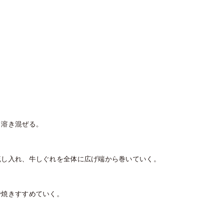
く溶き混ぜる。
流し入れ、牛しぐれを全体に広げ端から巻いていく。
で焼きすすめていく。