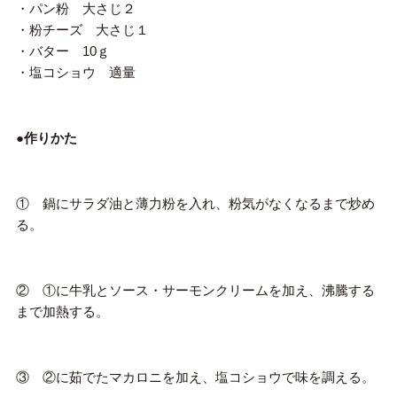
・パン粉 大さじ２
・粉チーズ 大さじ１
・バター 10ｇ
・塩コショウ 適量
●作りかた
① 鍋にサラダ油と薄力粉を入れ、粉気がなくなるまで炒め
る。
② ①に牛乳とソース・サーモンクリームを加え、沸騰する
まで加熱する。
③ ②に茹でたマカロニを加え、塩コショウで味を調える。