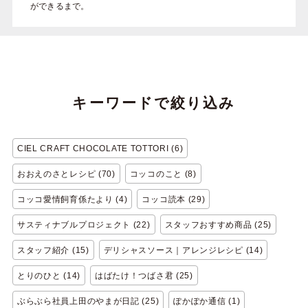
ができるまで。
キーワードで絞り込み
CIEL CRAFT CHOCOLATE TOTTORI (6)
おおえのさとレシピ (70)
コッコのこと (8)
コッコ愛情飼育係たより (4)
コッコ読本 (29)
サスティナブルプロジェクト (22)
スタッフおすすめ商品 (25)
スタッフ紹介 (15)
デリシャスソース｜アレンジレシピ (14)
とりのひと (14)
はばたけ！つばさ君 (25)
ぶらぶら社員上田のやまが日記 (25)
ぽかぽか通信 (1)