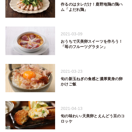
作るのはタレだけ！鹿野地鶏の鶏ハ
ム「よだれ鶏」
2021-03-09
おうちで天美卵スイーツを作ろう！
「苺のフルーツグラタン」
2021-03-23
旬の新玉ねぎの食感と濃厚黄身の卵
かけご飯
2021-04-13
旬の味わい♪天美卵とえんどう豆のコ
ロッケ