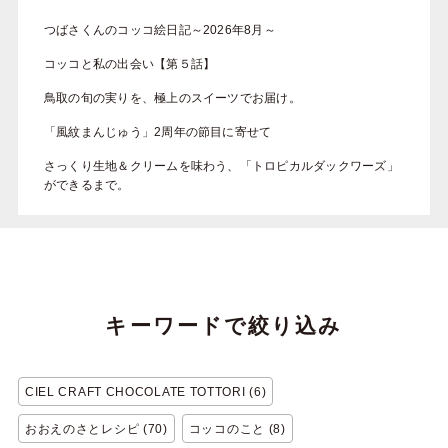
つばさくんのコッコ絵日記～2026年8月～
コッコと私の出会い【第５話】
鳥取の旬の実りを、極上のスイーツでお届け。
「風紋まんじゅう」2周年の節目に寄せて
さっくり生地＆クリームを味わう、「トロピカルダックワーズ」
ができるまで。
キーワードで絞り込み
CIEL CRAFT CHOCOLATE TOTTORI (6)
おおえのさとレシピ (70)
コッコのこと (8)