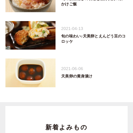
かけご飯
2021-04-13
旬の味わい♪天美卵とえんどう豆のコ
ロッケ
2021-06-06
天美卵の黄身漬け
新着よみもの