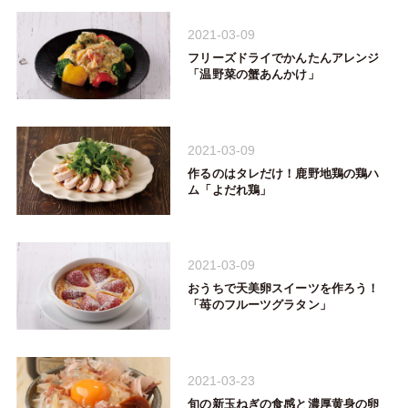
2021-03-09
フリーズドライでかんたんアレンジ
「温野菜の蟹あんかけ」
2021-03-09
作るのはタレだけ！鹿野地鶏の鶏ハ
ム「よだれ鶏」
2021-03-09
おうちで天美卵スイーツを作ろう！
「苺のフルーツグラタン」
2021-03-23
旬の新玉ねぎの食感と濃厚黄身の卵