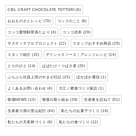
CIEL CRAFT CHOCOLATE TOTTORI (6)
おおえのさとレシピ (70)
コッコのこと (8)
コッコ愛情飼育係たより (4)
コッコ読本 (29)
サスティナブルプロジェクト (22)
スタッフおすすめ商品 (25)
スタッフ紹介 (15)
デリシャスソース｜アレンジレシピ (14)
とりのひと (14)
はばたけ！つばさ君 (25)
ぶらぶら社員上田のやまが日記 (25)
ぽかぽか通信 (1)
よくあるお問い合わせ (4)
大江ノ郷食づくり探訪 (1)
牧場NEWS (13)
牧場の取り組み (29)
生産者を訪ねて (51)
生産者小原の里山紀行 (44)
私たちのお菓子づくり (16)
私たちの天美卵づくり (9)
私たちの食づくり (12)