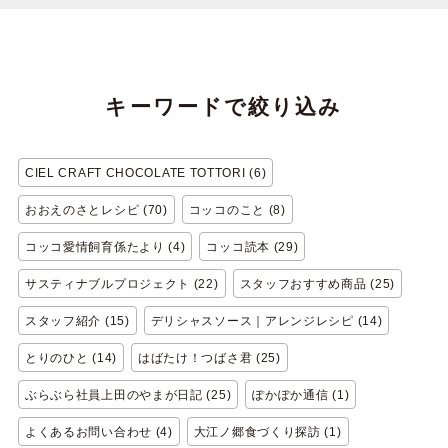
キーワードで絞り込み
CIEL CRAFT CHOCOLATE TOTTORI (6)
おおえのさとレシピ (70)
コッコのこと (8)
コッコ愛情飼育係たより (4)
コッコ読本 (29)
サスティナブルプロジェクト (22)
スタッフおすすめ商品 (25)
スタッフ紹介 (15)
デリシャスソース｜アレンジレシピ (14)
とりのひと (14)
はばたけ！つばさ君 (25)
ぶらぶら社員上田のやまが日記 (25)
ぽかぽか通信 (1)
よくあるお問い合わせ (4)
大江ノ郷食づくり探訪 (1)