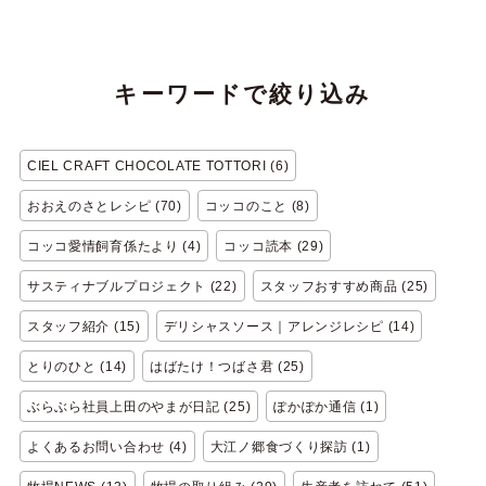
キーワードで絞り込み
CIEL CRAFT CHOCOLATE TOTTORI (6)
おおえのさとレシピ (70)
コッコのこと (8)
コッコ愛情飼育係たより (4)
コッコ読本 (29)
サスティナブルプロジェクト (22)
スタッフおすすめ商品 (25)
スタッフ紹介 (15)
デリシャスソース｜アレンジレシピ (14)
とりのひと (14)
はばたけ！つばさ君 (25)
ぶらぶら社員上田のやまが日記 (25)
ぽかぽか通信 (1)
よくあるお問い合わせ (4)
大江ノ郷食づくり探訪 (1)