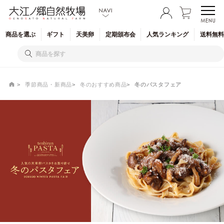
商品を
選ぶ
ギフト
天美卵
定期
頒布会
人気
ランキング
送料無料
季節商品・新商品
冬のおすすめ商品
冬のパスタフェア
冬のパスタフェア