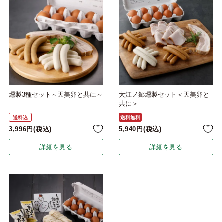
燻製3種セット～天美卵と共に～
大江ノ郷燻製セット＜天美卵と
共に＞
送料込
送料無料
3,996
税込
5,940
税込
詳細を見る
詳細を見る