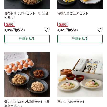
郷のおそうざいセット 〈天美卵
特撰たまご三昧セット
と共に〉
送料込
送料込
3,456
税込
4,428
税込
詳細を見る
詳細を見る
郷のごはんのお供3種セット＜天
夏のしあわせセット
美卵と共に＞