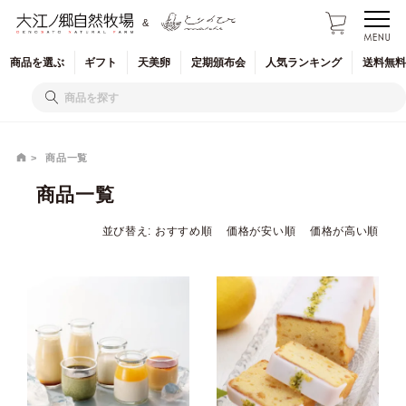
&
商品を
選ぶ
ギフト
天美卵
定期
頒布会
人気
ランキング
送料無料
商品一覧
商品一覧
並び替え
おすすめ順
価格が安い順
価格が高い順