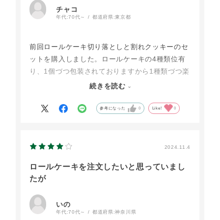
チャコ
年代:
70代～
都道府県:
東京都
前回ロールケーキ切り落としと割れクッキーのセ
ットを購入しました。ロールケーキの4種類位有
り、1個づつ包装されておりますから1種類づつ楽
しめて、美味しかったです。今回ロールケーキだ
続きを読む
けの切り落としを注文しました。おやつにコーヒ
ーと一緒に食べる楽しみが増えました。
参考になった
0
Like!
0
2024.11.4
ロールケーキを注文したいと思っていまし
たが
いの
年代:
70代～
都道府県:
神奈川県