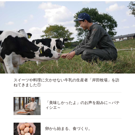
スイーツや料理に欠かせない牛乳の生産者「岸田牧場」を訪
ねてきました①
「美味しかったよ」のお声を励みに～パテ
ィシエ～
卵から始まる、食づくり。