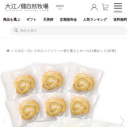
商品を
選ぶ
ギフト
天美卵
定期
頒布会
人気
ランキング
送料無料
冷凍品一覧
冷凍品カテゴリー
切り落としロール12個セット[冷凍]