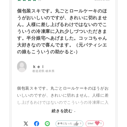
個包装スキです。丸ごとロールケーキのほ
うがおいしいのですが、きれいに切れませ
ん。人様に差し上げるわけではないのでこ
ういうの冷凍庫に入れ少しづついただきま
す。半分娘宅へあげました。コッコちゃん
大好きなので喜んでます。（元パティシエ
の娘もこういうの助かると-）
ｋｅｉ
都道府県:
岐阜県
個包装スキです。丸ごとロールケーキのほうがお
いしいのですが、きれいに切れません。人様に差
し上げるわけではないのでこういうの冷凍庫に入
れ少しづついただきます。半分娘宅へあげまし
続きを読む
た。コッコちゃん大好きなので喜んでます。（元
パティシエの娘もこういうの助かると-）
参考になった
0
Like!
0