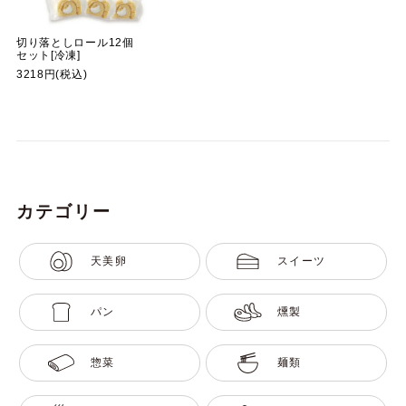
切り落としロール12個
セット[冷凍]
3218円(税込)
カテゴリー
天美卵
スイーツ
パン
燻製
惣菜
麺類