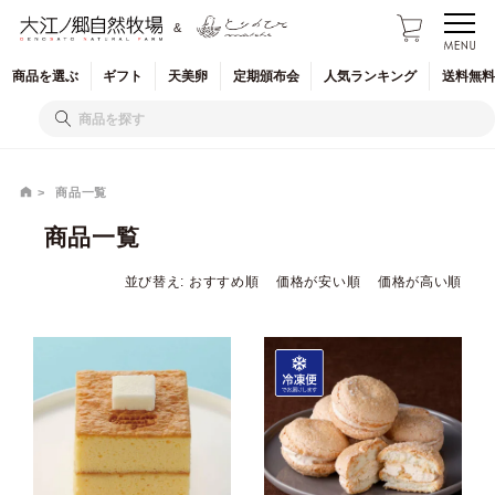
&
商品を
選ぶ
ギフト
天美卵
定期
頒布会
人気
ランキング
送料無料
商品一覧
商品一覧
並び替え
おすすめ順
価格が安い順
価格が高い順