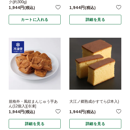
ク(約300g)
1,944
1,944
税込
税込
カートに入れる
詳細を見る
規格外・風紋まんじゅう芋あ
大江ノ郷熟成かすてら(2本入)
ん(12個入)[冷凍]
1,944
1,944
税込
税込
詳細を見る
詳細を見る