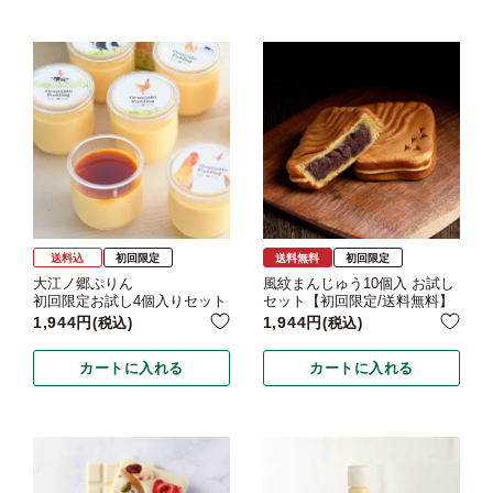
送料込
初回限定
送料無料
初回限定
大江ノ郷ぷりん
風紋まんじゅう10個入 お試し
初回限定お試し4個入りセット
セット【初回限定/送料無料】
1,944
1,944
税込
税込
カートに入れる
カートに入れる