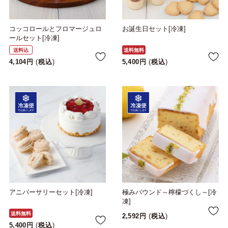
コッコロールとフロマージュロ
お誕生日セット[冷凍]
ールセット[冷凍]
送料込
送料無料
4,104
税込
5,400
税込
アニバーサリーセット[冷凍]
極みパウンド～檸檬づくし～[冷
凍]
送料無料
2,592
税込
5,400
税込