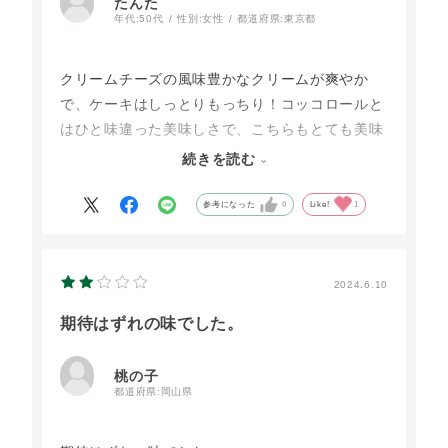
たんた
年代:
50代
性別:
女性
都道府県:
東京都
クリームチーズの風味豊かなクリームが爽やか
で、ケーキはしっとりもっちり！コッコロールと
はひと味違った美味しさで、こちらもとても美味
しかったです！
続きを読む
チーズタルトも美味しかったし、チーズ好きさん
参考になった
0
Like!
1
にオススメです?
販売終了する前にリピします！
2024.6.10
定番商品になったらいいな?
期待はずれの味でした。
桃の子
都道府県:
岡山県