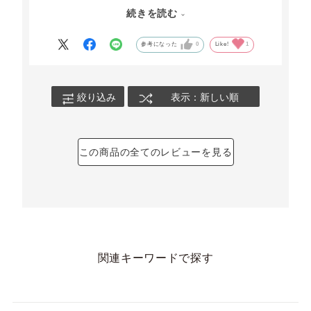
リーム
続きを読む
届くとすぐ1人でウムウムと半分くらい食べ?
お取り寄せの良いところは 好きなだけ満足する
参考になった
0
Like!
1
まで遠慮なく食べられるところですの笑笑
柑橘の酸っぱさがダメなかたも 近場ではみうけ
られますので おススメ度は??わかりません?
絞り込み
表示：新しい順
良い材料を使用されているところが 本当にあり
がたいです
いわゆるcheeseチーズ感のような味は そんな
この商品の全てのレビューを見る
にはないと思います
関連キーワードで探す