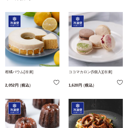
柑橘バウム[冷凍]
ココマカロン(5個入)[冷凍]
2,052
税込
1,620
税込