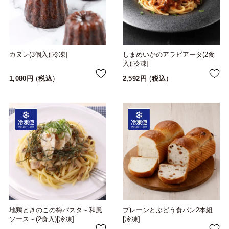
カヌレ(3個入)[冷凍]
しまめいかのアラビアータ(2食
入)[冷凍]
1,080
税込
2,592
税込
地鶏ときのこの梅パスタ～和風
プレーンとぶどう食パン2本組
ソース～(2食入)[冷凍]
[冷凍]