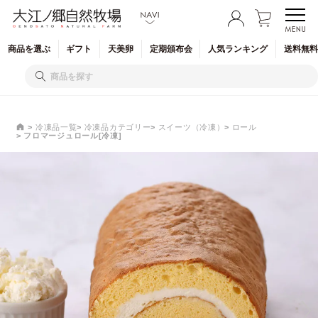
商品を
選ぶ
ギフト
天美卵
定期
頒布会
人気
ランキング
送料無料
冷凍品一覧
冷凍品カテゴリー
スイーツ（冷凍）
ロール
フロマージュロール[冷凍]