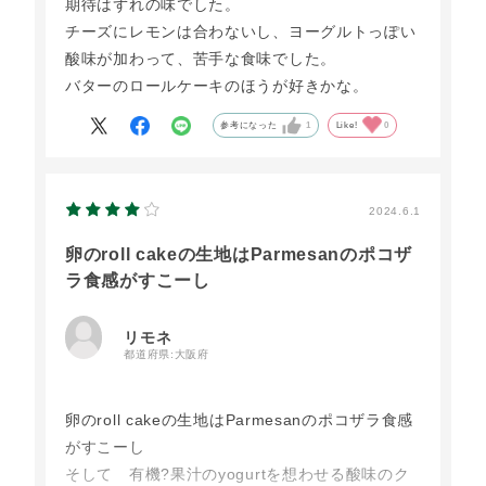
期待はずれの味でした。
チーズにレモンは合わないし、ヨーグルトっぽい
酸味が加わって、苦手な食味でした。
バターのロールケーキのほうが好きかな。
参考になった
1
Like!
0
2024.6.1
卵のroll cakeの生地はParmesanのポコザ
ラ食感がすこーし
リモネ
都道府県:
大阪府
卵のroll cakeの生地はParmesanのポコザラ食感
がすこーし
そして 有機?果汁のyogurtを想わせる酸味のク