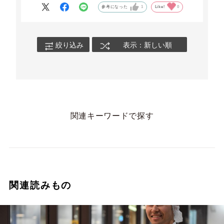
風紋まんじゅうは、常温がおすすめ。外側の生地
参考になった
1
Like!
0
がしっとりもちもちとした食感になります！
甘さ控えめの小豆の風味を感じる粒あんとの相性
は抜群で、素材を活かしたとっても上品な美味し
絞り込み
表示：新しい順
さを楽しめますよ♪
関連キーワードで探す
関連読みもの