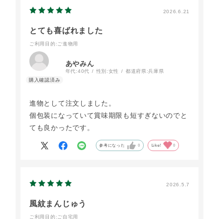
2026.6.21
とても喜ばれました
ご利用目的
:ご進物用
あやみん
年代:
40代
性別:
女性
都道府県:
兵庫県
進物として注文しました。
個包装になっていて賞味期限も短すぎないのでと
ても良かったです。
参考になった
0
Like!
0
2026.5.7
風紋まんじゅう
ご利用目的
:ご自宅用