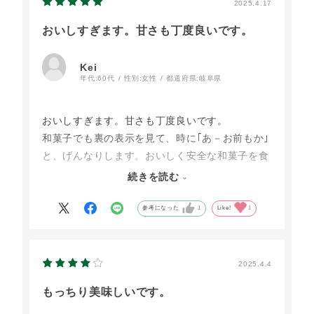
2025.4.17
おいしすぎます。甘さも丁度良いです。
Kei
年代:
60代
性別:
女性
都道府県:
岐阜県
おいしすぎます。甘さも丁度良いです。
和菓子でも裏の表示を見て、時に｢あ－お前もか｣
と、げんなりします。おいしく安全な和菓子を食
べたいならこうしてネット注文になってゆくので
続きを読む
しょうか。
あんこ大好き夫も、旨いなと緑茶や抹茶で頂いて
参考になった
1
Like!
1
ますよ。どなたかも書いておられましたが、米粉
で、もっちりの皮が嬉しいです。
2025.4.4
悩みは1個しか食べられず…です。ホントは3コく
もっちり美味しいです。
らい食べたい！