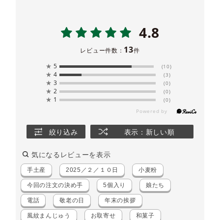
4.8
13
レビュー件数：
件
★
5
(10)
★
4
(3)
★
3
(0)
★
2
(0)
★
1
(0)
絞り込み
表示：新しい順
気になるレビューを表示
手土産
2025／２／１０日
小麦粉
今回の注文の決め手
5個入り
娘たち
電話
敬老の日
年末の挨拶
風紋まんじゅう
お取寄せ
和菓子