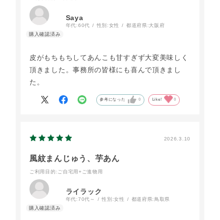
Saya
年代:
60代
性別:
女性
都道府県:
大阪府
皮がもちもちしてあんこも甘すぎず大変美味しく
頂きました。事務所の皆様にも喜んで頂きまし
た。
参考になった
0
Like!
0
2026.3.10
風紋まんじゅう、芋あん
ご利用目的
:ご自宅用+ご進物用
ライラック
年代:
70代～
性別:
女性
都道府県:
鳥取県