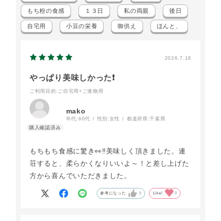
もち粉の食感
１３日
私の両親
後日
自宅用
小豆の栄養
御供え
ほんと、
2026.7.18
やっぱり美味しかった❗
ご利用目的
:ご自宅用+ご進物用
mako
年代:
60代
性別:
女性
都道府県:
千葉県
もちもち食感に驚き👀‼️美味しく頂きました。連
荘すると、柔らかくなりいいよ～！と差し上げた
方から喜んでいただきました。
参考になった
0
Like!
0