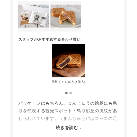
スタッフがおすすめする合わせ買い
風紋まんじゅう(5個入)
パッケージはもちろん、まんじゅうの絵柄にも鳥
取を代表する観光スポット・鳥取砂丘の風紋があ
しらわれています。（まんじゅうにはコッコの足
跡も。ぜひ注目してみてください！）
続きを読む