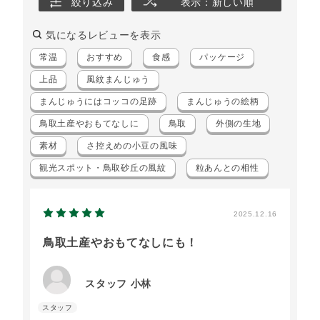
絞り込み
表示：新しい順
気になるレビューを表示
常温
おすすめ
食感
パッケージ
上品
風紋まんじゅう
まんじゅうにはコッコの足跡
まんじゅうの絵柄
鳥取土産やおもてなしに
鳥取
外側の生地
素材
さ控えめの小豆の風味
観光スポット・鳥取砂丘の風紋
粒あんとの相性
2025.12.16
鳥取土産やおもてなしにも！
スタッフ 小林