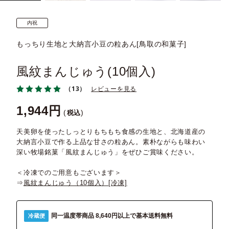
内祝
もっちり生地と大納言小豆の粒あん[鳥取の和菓子]
風紋まんじゅう(10個入)
（13）
レビューを見る
1,944
税込
天美卵を使ったしっとりもちもち食感の生地と、北海道産の
大納言小豆で作る上品な甘さの粒あん。素朴ながらも味わい
深い牧場銘菓「風紋まんじゅう」をぜひご賞味ください。
＜冷凍でのご用意もございます＞
⇒
風紋まんじゅう（10個入）[冷凍]
同一温度帯商品 8,640円以上で基本送料無料
冷蔵便