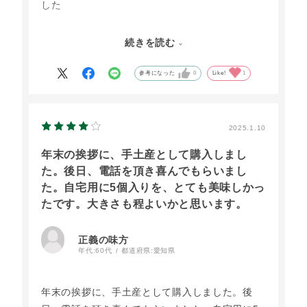
した
届いてから早速一つ食べてみました。
続きを読む
美味しかったです(^^)
参考になった
0
Like!
1
まんじゅうって感じより今川焼き風なので、一瞬
レンジで温めた方が一層美味しいと思います(^^)
2025.1.10
年末の挨拶に、手土産として購入しまし
又リピ購入したいと思います(^^)
た。後日、電話を頂き喜んでもらいまし
た。自宅用に5個入りを、とても美味しかっ
たです。大きさも程よいかと思います。
正義の味方
年代:
60代
都道府県:
愛知県
年末の挨拶に、手土産として購入しました。後