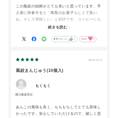
この風紋の絵柄がとても良いと思っています。手
土産に持参すると「鳥取のお菓子らしくて良い
ね、そして美味しい」と好評です。コーヒーにも
抹茶にも合います。
続きを読む
個包装の絵柄も素敵ですし、粒あんが北海道小豆
なので安心していただけます。
参考になった
2
Like!
0
2025.11.4
風紋まんじゅう(10個入)
もくもく
あんこの風味も良く、もちもちしてとても美味し
かったです。安心していただけるので、嬉しく思