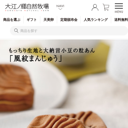
商品を
選ぶ
ギフト
天美卵
定期
頒布会
人気
ランキング
送料無料
もっちり生地と大納言小豆の粒あん
「風紋まんじゅう」