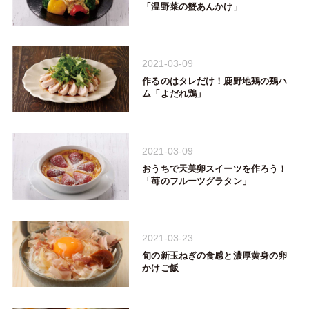
「温野菜の蟹あんかけ」
2021-03-09
作るのはタレだけ！鹿野地鶏の鶏ハ
ム「よだれ鶏」
2021-03-09
おうちで天美卵スイーツを作ろう！
「苺のフルーツグラタン」
2021-03-23
旬の新玉ねぎの食感と濃厚黄身の卵
かけご飯