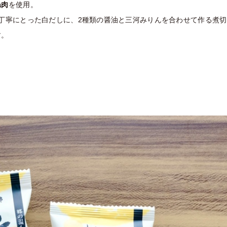
ね肉
を使用。
丁寧にとった白だしに、
2種類の醤油と三河みりんを合わせて作る煮切
す。
。