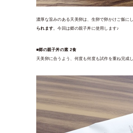
濃厚な旨みのある天美卵は、
生卵で卵かけご飯に
られます
。
今回は郷の親子丼に使用します♪
■郷の親子丼の素 2食
天美卵に合うよう、何度も何度も試作を重ね完成