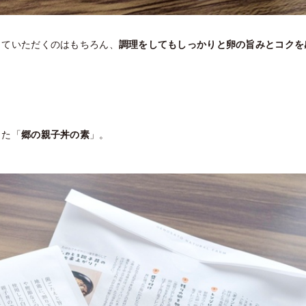
していただくのはもちろん、
調理をしてもしっ
かりと卵の旨みとコクを
した「
郷の親子丼
の素
」。