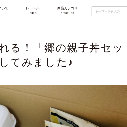
ついて
レーベル
商品
カテゴリ
 -
- Label -
- Product -
れる！「郷の親子丼セッ
してみました♪