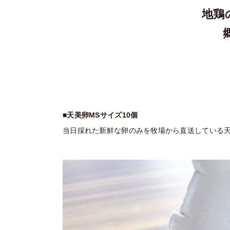
地鶏
■天美卵MSサイズ10個
当日採れた新鮮な卵のみを牧場から直送している