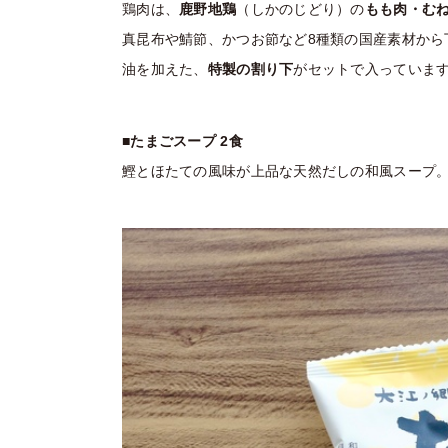
鶏肉は、
鹿野地鶏
（しかのじどり）の
もも肉・む
真昆布や鯖節、
かつお節など8種類の国産素材から
油を加えた、
特
製の割り下
がセットで入っていま
■たまごスープ 2食
鰹とほたての風味が上品な天然だしの和風スープ