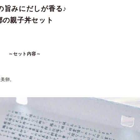
の旨みにだしが香る♪
郷の親子丼セット
～セット内容～
天美卵。