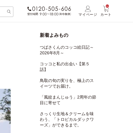
2https://torinohito.jp/journey
漁
師
マイページ
カート
一
家/
新着よみもの
つばさくんのコッコ絵日記～
2026年8月～
コッコと私の出会い【第５
話】
鳥取の旬の実りを、極上のス
イーツでお届け。
「風紋まんじゅう」2周年の節
目に寄せて
さっくり生地＆クリームを味
わう、「トロピカルダックワ
ーズ」ができるまで。