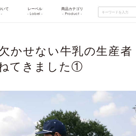
ついて
レーベル
商品
カテゴリ
 -
- Label -
- Product -
欠かせない牛乳の生産者
ねてきました①