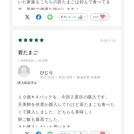
いた家族もこちらの若たまごは好んで食べてま
す。新鮮で健康な味がします！
参考になった
0
Like!
0
2026.7.10
若たまご
ご利用目的
:ご自宅用
ひじり
年代:
50代
性別:
女性
都道府県:
宮崎県
１０個✕４パックを、今回２度目の購入です。
天美卵を何度か購入してたけど若たまごも食べた
くて購入しました。どちらも美味しく
卵ご飯も最高でした。
また購入したいと思います。