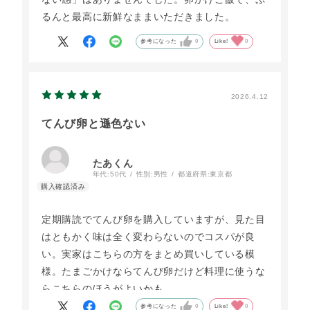
るんと最高に新鮮なままいただきました。
参考になった
0
Like!
0
2026.4.12
てんび卵と遜色ない
たあくん
年代:
50代
性別:
男性
都道府県:
東京都
定期購読でてんび卵を購入していますが、見た目
はともかく味は全く変わらないのでコスパが良
い。実家はこちらの方をまとめ買いしている模
様。たまごかけならてんび卵だけど料理に使うな
らこちらのほうがよいかも。
参考になった
0
Like!
0