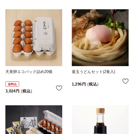
天美卵エコパック詰め20個
釜玉うどんセット(2食入)
1,296
税込
送料込
3,024
税込