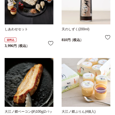
しあわせセット
天のしずく(200ml)
810
税込
送料込
3,996
税込
大江ノ郷ベーコン(約100g)2パッ
大江ノ郷ぷりん(4個入)