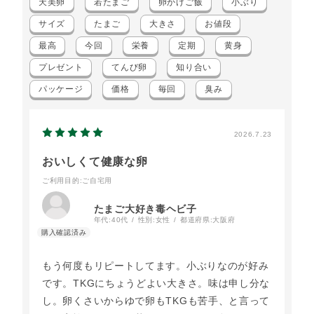
天美卵
若たまご
卵かけご飯
小ぶり
サイズ
たまご
大きさ
お値段
最高
今回
栄養
定期
黄身
プレゼント
てんび卵
知り合い
パッケージ
価格
毎回
臭み
2026.7.23
おいしくて健康な卵
ご利用目的
:ご自宅用
たまご大好き毒ヘビ子
年代:
40代
性別:
女性
都道府県:
大阪府
もう何度もリピートしてます。小ぶりなのが好み
です。TKGにちょうどよい大きさ。味は申し分な
し。卵くさいからゆで卵もTKGも苦手、と言って