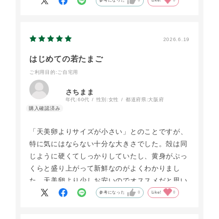
参考になった
0
Like!
0
2026.6.19
はじめての若たまご
ご利用目的
:ご自宅用
さちまま
年代:
60代
性別:
女性
都道府県:
大阪府
「天美卵よりサイズが小さい」とのことですが、
特に気にはならない十分な大きさでした。殻は同
じように硬くてしっかりしていたし、黄身がぷっ
くらと盛り上がって新鮮なのがよくわかりまし
た。天美卵より少しお安いのでオススメだと思い
ます。
参考になった
0
Like!
0