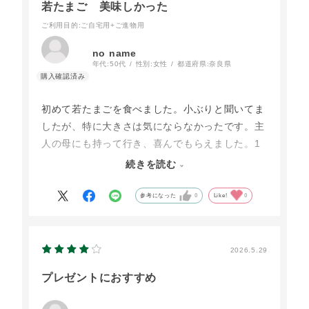
若たまご 美味しかった
ご利用目的
:ご自宅用+ご進物用
no name
年代:
50代
性別:
女性
都道府県:
奈良県
初めて若たまごを食べました。小ぶりと聞いてま
したが、特に大きさは気にならなかったです。主
人の母にも持って行き、喜んでもらえました。1
ヶ月を全部をこちらで卵を買えるほど、余裕はな
続きを読む
いのですが・・たまの贅沢、心も体も元気になれ
ばなと思って購入を続けたいと思います。
参考になった
0
Like!
0
2026.5.29
プレゼントにおすすめ