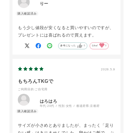
りー
もう少し値段が安くなると買いやすいのですが、
プレゼントには喜ばれるので買えます。
参考になった
0
Like!
0
2026.5.9
もちろんTKGで
ご利用目的
:ご自宅用
はろはろ
年代:
20代
性別:
女性
都道府県:
京都府
サイズが小さめとありましたが、まったく「足り
ない感」はありませんでした。卵かけご飯で、ぷ