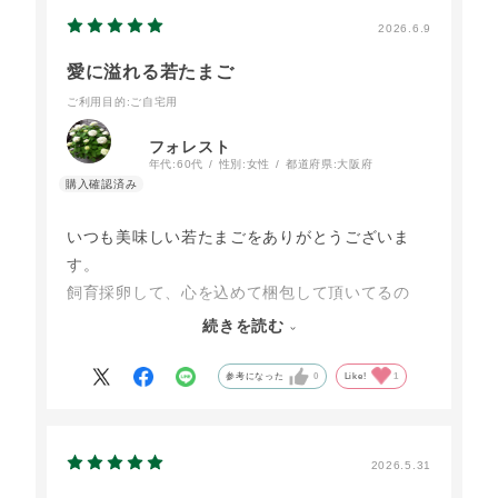
2026.6.9
愛に溢れる若たまご
ご利用目的
:ご自宅用
フォレスト
年代:
60代
性別:
女性
都道府県:
大阪府
いつも美味しい若たまごをありがとうございま
す。
飼育採卵して、心を込めて梱包して頂いてるの
が、ストレートに伝わっています。
続きを読む
大江ノ郷だよりの、皆様の想いや、真心も全て包
まれて、若たまごは私の元にやって来ます。これ
参考になった
0
Like!
1
からも、リピートします。
そして、知り合いにプレゼントしたいと思いま
す。
2026.5.31