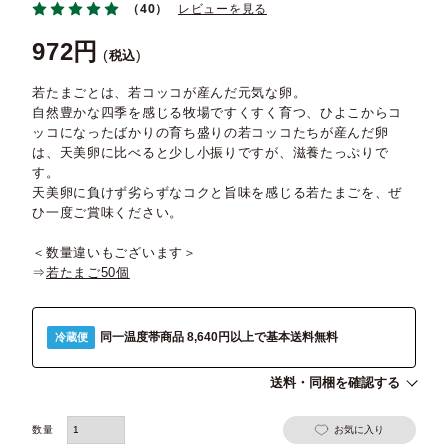
（40）
レビューを見る
972
税込
若たまごとは、若コッコが産んだ元気な卵。
自然豊かな四季を感じる牧場ですくすく育つ、ひよこからコ
ッコになったばかりの育ち盛りの若コッコたちが産んだ卵
は、天美卵に比べると少し小振りですが、滋養たっぷりで
す。
天美卵に負けず劣らずなコクと旨味を感じる若たまごを、ぜ
ひ一度ご賞味ください。
＜数量違いもございます＞
⇒
若たまご50個
同一温度帯商品 8,640円以上で基本送料無料
冷蔵便
送料・同梱を確認する
お気に入り