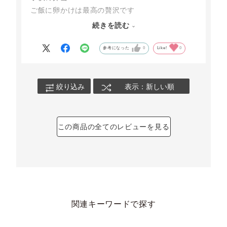
ご飯に卵かけは最高の贅沢です
自然なままの安心安全の卵
続きを読む
機械があれば八頭の農場に伺いたいと考えていま
す
参考になった
0
Like!
0
今後ともよろしくお願いいたします
従業員の皆様に心から感謝いたします。
絞り込み
表示：新しい順
この商品の全てのレビューを見る
関連キーワードで探す