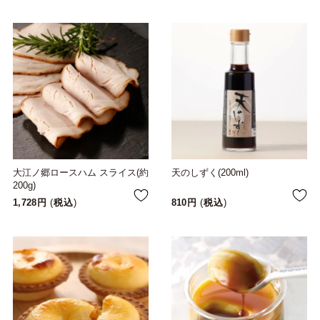
大江ノ郷ロースハム スライス(約
天のしずく(200ml)
200g)
1,728
税込
810
税込