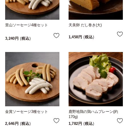
里山ソーセージ4種セット
天美卵 だし巻き(大)
1,458
税込
3,240
税込
金賞ソーセージ3種セット
鹿野地鶏の鶏ハムプレーン(約
170g)
2,646
税込
1,782
税込