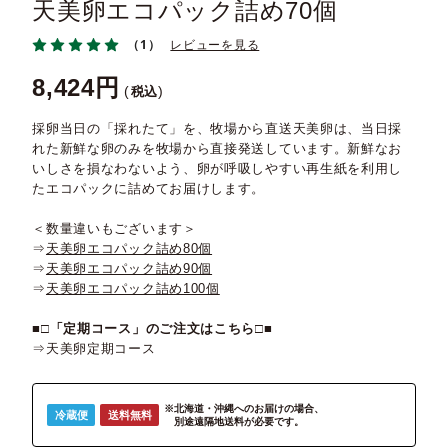
天美卵エコパック詰め70個
（1）
レビューを見る
8,424
税込
採卵当日の「採れたて」を、牧場から直送天美卵は、当日採
れた新鮮な卵のみを牧場から直接発送しています。新鮮なお
いしさを損なわないよう、卵が呼吸しやすい再生紙を利用し
たエコパックに詰めてお届けします。
＜数量違いもございます＞
⇒
天美卵エコパック詰め80個
⇒
天美卵エコパック詰め90個
⇒
天美卵エコパック詰め100個
■□
「定期コース」のご注文はこちら
□■
⇒
天美卵定期コース
※北海道・沖縄へのお届けの場合、
冷蔵便
送料無料
別途遠隔地送料が必要です。