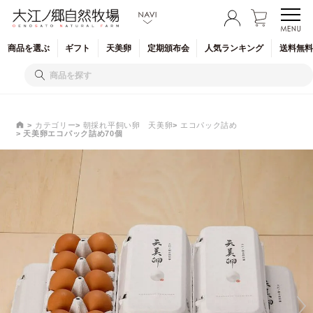
商品を
選ぶ
ギフト
天美卵
定期
頒布会
人気
ランキング
送料無料
カテゴリー
朝採れ平飼い卵 天美卵
エコパック詰め
天美卵エコパック詰め70個