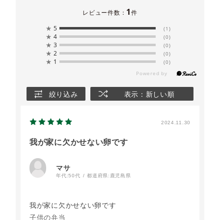
1
レビュー件数：
件
★
5
(1)
★
4
(0)
★
3
(0)
★
2
(0)
★
1
(0)
絞り込み
表示：新しい順
2024.11.30
我が家に欠かせない卵です
マサ
年代:
50代
都道府県:
鹿児島県
我が家に欠かせない卵です
子供の弁当