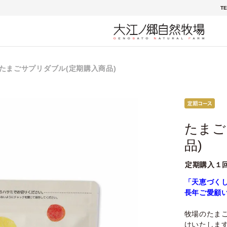
TE
たまごサプリダブル(定期購入商品)
たまご
品)
定期購入１
「天恵づく
長年ご愛顧
牧場のたま
けいたしま