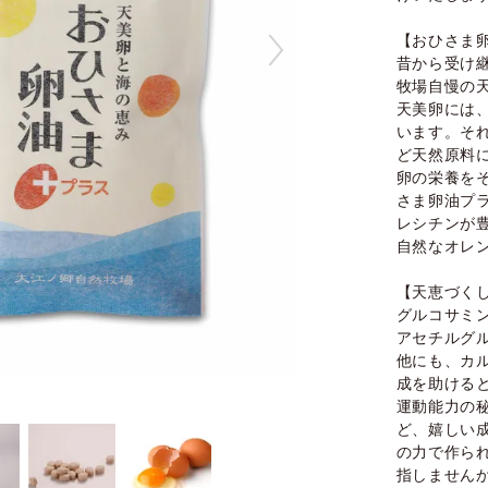
【おひさま
昔から受け
牧場自慢の
天美卵には、
います。そ
ど天然原料
卵の栄養を
さま卵油プ
レシチンが
自然なオレ
【天恵づく
グルコサミ
アセチルグ
他にも、カ
成を助ける
運動能力の
ど、嬉しい
の力で作ら
指しません