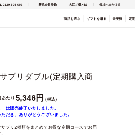
L 0120-505-606
新規会員登録
大江ノ郷とは
牧場へ出かける
商品を
選ぶ
ギフト
を
贈る
天美卵
定
サプリダブル(定期購入商
5,346
回あたり
税込
し」は販売終了いたしました。
いただき、ありがとうございました。
ごサプリ2種類をまとめてお得な定期コースでお届
す。