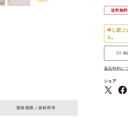
送料無料
申し訳ご
ん。
商
返品特約に
シェア
賞味期限／原材料等