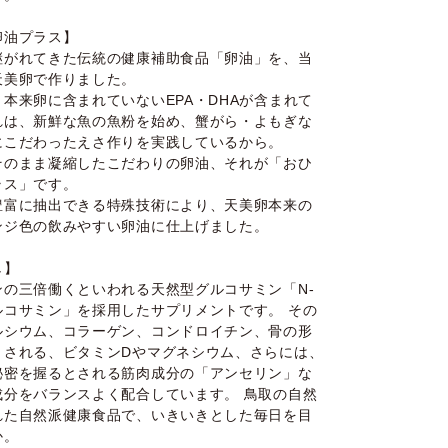
卵油プラス】
継がれてきた伝統の健康補助食品「卵油」を、当
天美卵で作りました。
本来卵に含まれていないEPA・DHAが含まれて
れは、新鮮な魚の魚粉を始め、蟹がら・よもぎな
にこだわったえさ作りを実践しているから。
そのまま凝縮したこだわりの卵油、それが「おひ
ラス」です。
豊富に抽出できる特殊技術により、天美卵本来の
ンジ色の飲みやすい卵油に仕上げました。
し】
ンの三倍働くといわれる天然型グルコサミン「N-
ルコサミン」を採用したサプリメントです。 その
ルシウム、コラーゲン、コンドロイチン、骨の形
とされる、ビタミンDやマグネシウム、さらには、
秘密を握るとされる筋肉成分の「アンセリン」な
成分をバランスよく配合しています。 鳥取の自然
れた自然派健康食品で、いきいきとした毎日を目
か。