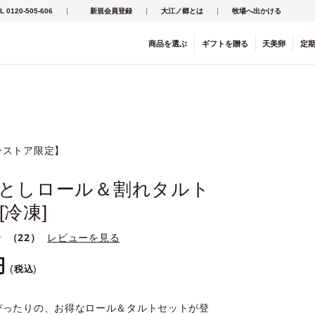
L 0120-505-606
新規会員登録
大江ノ郷とは
牧場へ出かける
商品を
選ぶ
ギフト
を
贈る
天美卵
定
ンストア限定】
としロール＆割れタルト
[冷凍]
（22）
レビューを見る
税込
ぴったりの、お得なロール＆タルトセットが登