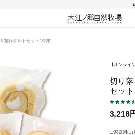
TE
＆割れタルトセット[冷凍]
【オンライ
切り落
セット
3,218
ご家庭用に