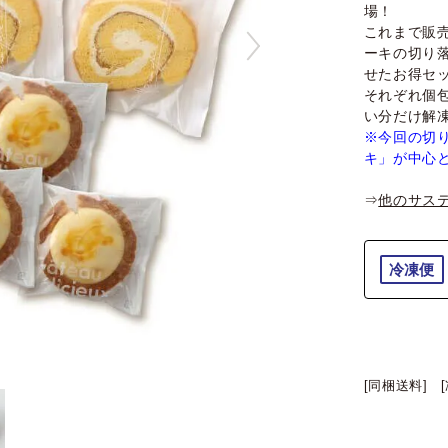
場！
これまで販
ーキの切り
せたお得セ
それぞれ個
い分だけ解
※今回の切
キ」が中心
⇒
他のサス
冷凍便
[同梱送料]