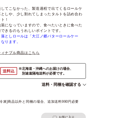
売してこなかった、製造過程で出てくるロールケ
落としや、少し割れてしまったタルトを詰め合わ
ット！
包装になっていますので、食べたいときに食べた
凍できるのもうれしいポイントです。
り落としロールは「大江ノ郷バターロールケー
となります。
ティナブル商品はこちら
※北海道・沖縄へのお届けの場合、
送料込
別途遠隔地送料が必要です。
送料・同梱を確認する
[冷凍]商品以外と同梱の場合、追加送料990円必要
お気に入り