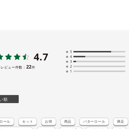
★
5
4.7
★
4
★
3
22
★
2
レビュー件数：
件
★
1
い順
ロール
セット
お得
商品
バターロール
満足