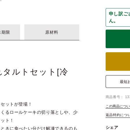
申し訳ご
ん。
味期限
原材料
タルトセット[冷
最短
商品番号
13
トセットが登場！
この商品につい
てくるロールケーキの切り落としや、少
返品特約につ
セット！
シェア
いときに食べたい分だけ解凍できるのも