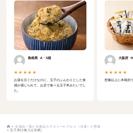
島根県
A・S様
大阪府
★★★★★
★★★★★
想像以上に本格的
お湯を注ぐだけなのに、玉子のふんわりとした食
感が感じられて、お店で食べる玉子丼みたいでし
た。
冷凍品一覧
冷凍品カテゴリー
グルメ（冷凍）
惣菜
玉子丼(5食入)[冷凍]