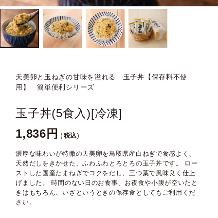
天美卵と玉ねぎの甘味を溢れる 玉子丼【保存料不使
用】 簡単便利シリーズ
玉子丼(5食入)[冷凍]
1,836
税込
濃厚な味わいが特徴の天美卵を鳥取県産白ねぎで食感よく、
天然だしをきかせた、ふわふわとろとろの玉子丼です。 ロー
ストした国産たまねぎでコクをだし、三つ葉で風味良く仕上
げました。 時間のない日のお食事、お夜食や小腹が空いたと
きはもちろん、いざというときの保存食としてもご利用くだ
さい。