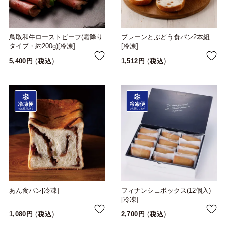
鳥取和牛ローストビーフ(霜降り
プレーンとぶどう食パン2本組
タイプ・約200g)[冷凍]
[冷凍]
5,400
税込
1,512
税込
あん食パン[冷凍]
フィナンシェボックス(12個入)
[冷凍]
1,080
税込
2,700
税込