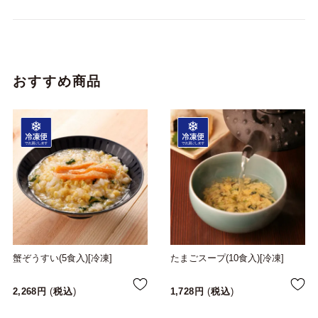
おすすめ商品
蟹ぞうすい(5食入)[冷凍]
たまごスープ(10食入)[冷凍]
2,268
税込
1,728
税込