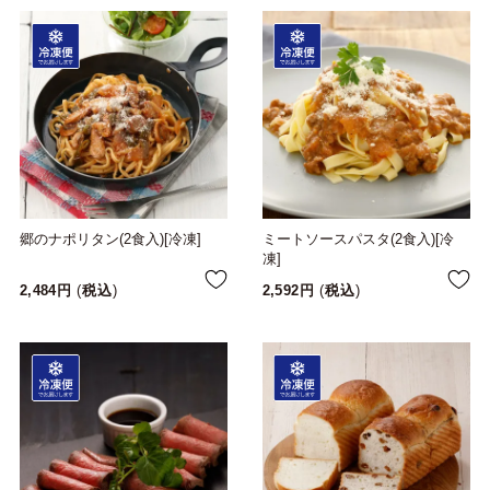
郷のナポリタン(2食入)[冷凍]
ミートソースパスタ(2食入)[冷
凍]
2,484
税込
2,592
税込