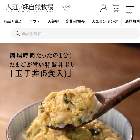
商品を
選ぶ
ギフト
天美卵
定期
頒布会
人気
ランキング
送料無料
調理時間たったの1分！
たまごが旨い特製丼ぶり
「玉子丼(5食入)」