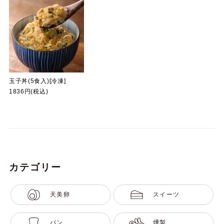
玉子丼(5食入)[冷凍]
1836円(税込)
カテゴリー
天美卵
スイーツ
パン
燻製