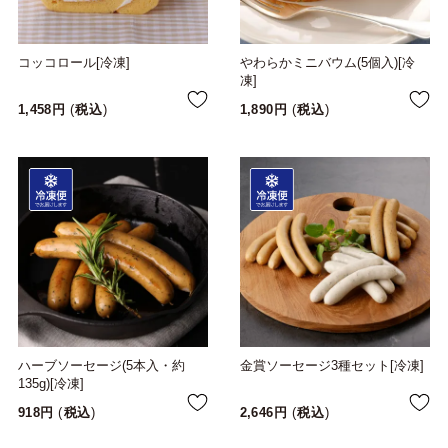
コッコロール[冷凍]
やわらかミニバウム(5個入)[冷
凍]
1,458
税込
1,890
税込
ハーブソーセージ(5本入・約
金賞ソーセージ3種セット[冷凍]
135g)[冷凍]
918
税込
2,646
税込