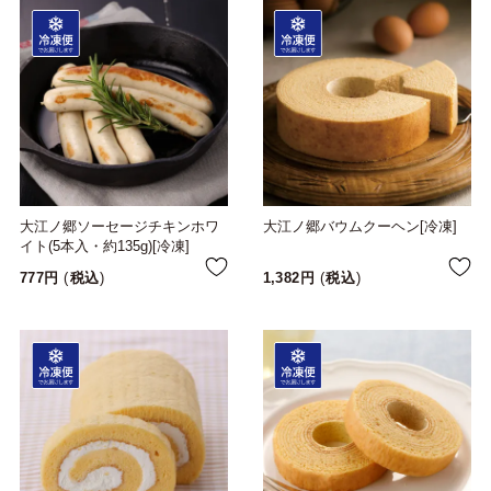
大江ノ郷ソーセージチキンホワ
大江ノ郷バウムクーヘン[冷凍]
イト(5本入・約135g)[冷凍]
777
税込
1,382
税込