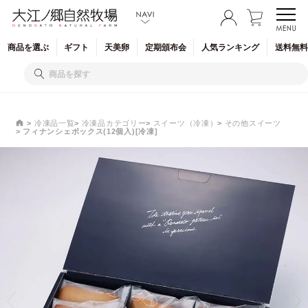
商品を
選ぶ
ギフト
天美卵
定期
頒布会
人気
ランキング
送料無料
冷凍品一覧
冷凍品カテゴリー
スイーツ（冷凍）
その他スイーツ
フィナンシェボックス(12個入)[冷凍]