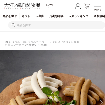
商品を
選ぶ
ギフト
天美卵
定期
頒布会
人気
ランキング
送料無料
冷凍品一覧
冷凍品カテゴリー
グルメ（冷凍）
燻製
里山ソーセージ4種セット[冷凍]