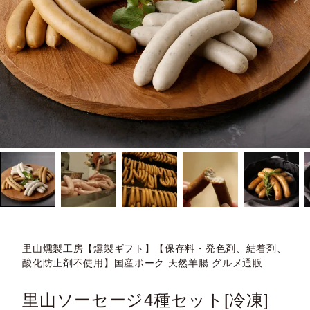
里山燻製工房【燻製ギフト】【保存料・発色剤、結着剤、
酸化防止剤不使用】国産ポーク 天然羊腸 グルメ通販
里山ソーセージ4種セット[冷凍]