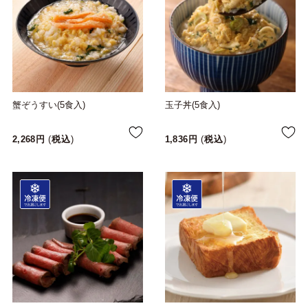
蟹ぞうすい(5食入)
玉子丼(5食入)
2,268
税込
1,836
税込