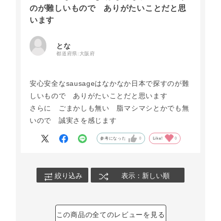
のが難しいもので ありがたいことだと思
他の味はまだ食べていないので楽しみにしたいと
います
思います。
とな
都道府県:
大阪府
安心安全なsausageはなかなか日本で探すのが難
しいもので ありがたいことだと思います
さらに ごまかしも無い 脂マシマシとかでも無
いので 誠実さを感じます
参考になった
0
Like!
0
絞り込み
表示：新しい順
この商品の全てのレビューを見る