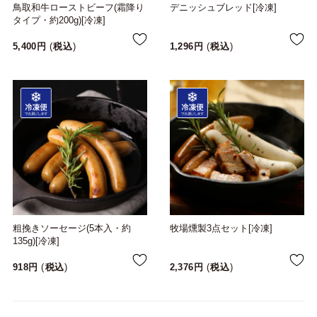
鳥取和牛ローストビーフ(霜降り
デニッシュブレッド[冷凍]
タイプ・約200g)[冷凍]
5,400
税込
1,296
税込
粗挽きソーセージ(5本入・約
牧場燻製3点セット[冷凍]
135g)[冷凍]
918
税込
2,376
税込