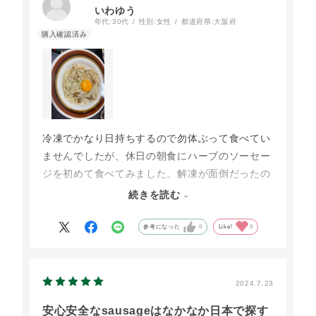
いわゆう
年代:
30代
性別:
女性
都道府県:
大阪府
冷凍でかなり日持ちするので勿体ぶって食べてい
ませんでしたが、休日の朝食にハーブのソーセー
ジを初めて食べてみました。解凍が面倒だったの
で冷凍のままボイルして使いましたが食感が少し
続きを読む
硬めだったものの問題なく食べれました。ハーブ
の香りがかなり強く、お肉の味よりもハーブの主
参考になった
0
Like!
0
張が優っていました。また昼食にも同じソーセー
ジを使って夫がカルボナーラうどんを作ってくれ
ました。まろやかなカルボナーラソースの中でソ
2024.7.23
ーセージがアクセントになっていて美味しかった
安心安全なsausageはなかなか日本で探す
です。