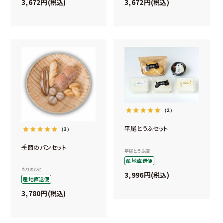
3,672
3,672
税込
税込
（2）
平尾とうふセット
（3）
季節のパンセット
平尾とうふ店
産地直送便
もりのひと
3,996
税込
産地直送便
3,780
税込