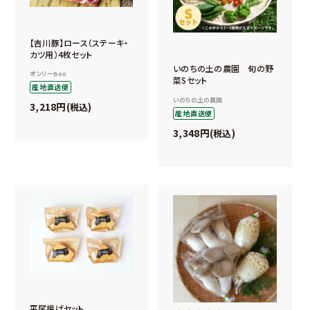
【吉川豚】ロース（ステーキ・
カツ用）4枚セット
いのちの土の農園 旬の野
オンリーBoo
菜Sセット
産地直送便
いのちの土の農園
3,218
税込
産地直送便
3,348
税込
平尾揚げセット