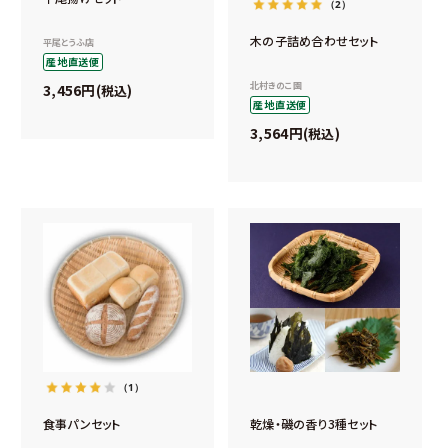
（2）
木の子詰め合わせセット
平尾とうふ店
産地直送便
北村きのこ園
3,456
税込
産地直送便
3,564
税込
（1）
食事パンセット
乾燥・磯の香り3種セット