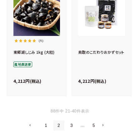
（1）
東郷湖しじみ 1kg (大粒)
鳥取のこだわりおかずセット
産地直送便
4,212
4,212
税込
税込
88
件中
21
-
40
件表示
1
2
3
…
5