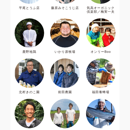
平尾とうふ店
藤原みそこうじ店
気高オーガニック
倶楽部／梅実一夫
鹿野地鶏
いかり原牧場
オンリーBoo
北村きのこ園
前田農園
福田養蜂場