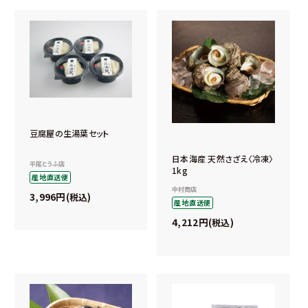
豆腐屋の生湯葉セット
日本海産 天然さざえ〈冷凍〉
平尾とうふ店
1kg
産地直送便
中村商店
3,996
税込
産地直送便
4,212
税込