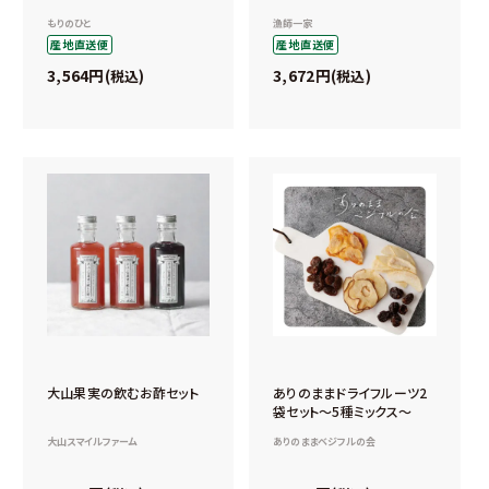
もりのひと
漁師一家
産地直送便
産地直送便
3,564
3,672
税込
税込
大山果実の飲むお酢セット
ありのままドライフルーツ2
袋セット～5種ミックス～
大山スマイルファーム
ありのままベジフルの会