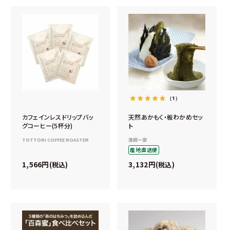
（1）
カフェインレスドリップバッ
天然あかもく・板わかめセッ
グコーヒー(5杯分)
ト
TOTTORI COFFEE ROASTER
漁師一家
産地直送便
1,566
3,132
税込
税込