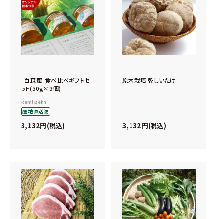
「百森蜜」食べ比べギフトセ
原木栽培 乾しいたけ
ット(50g×3個)
Reml Behn
産地直送便
3,132
3,132
税込
税込