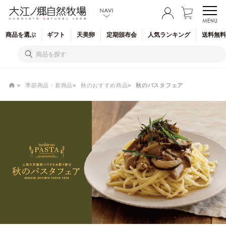
商品を
選ぶ
ギフト
天美卵
定期
頒布会
人気
ランキング
送料無料
季節商品・新商品
秋のおすすめ商品
秋のパスタフェア
秋のパスタフェア