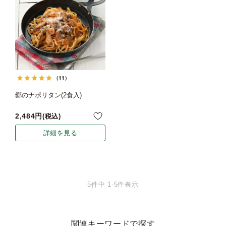
（11）
郷のナポリタン(2食入)
2,484
税込
詳細を見る
5
件中
1
-
5
件表示
関連キーワードで探す