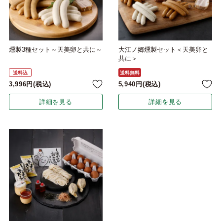
燻製3種セット～天美卵と共に～
大江ノ郷燻製セット＜天美卵と
共に＞
送料込
送料無料
3,996
税込
5,940
税込
詳細を見る
詳細を見る