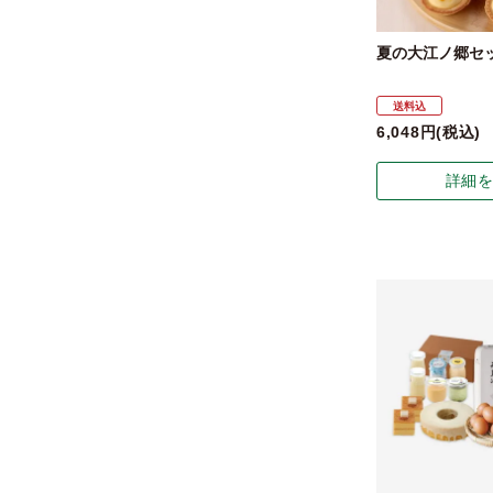
夏の大江ノ郷セ
送料込
6,048
税込
詳細