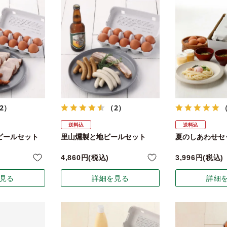
2）
（2）
（
送料込
送料込
ビールセット
里山燻製と地ビールセット
夏のしあわせセ
4,860
税込
3,996
税込
見る
詳細を見る
詳細