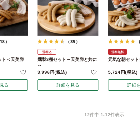
18）
（35）
送料込
送料無料
ット＜天美卵
燻製3種セット～天美卵と共に
元気な朝セット
～
3,996
税込
5,724
税込
見る
詳細を見る
詳細
12
件中
1
-
12
件表示