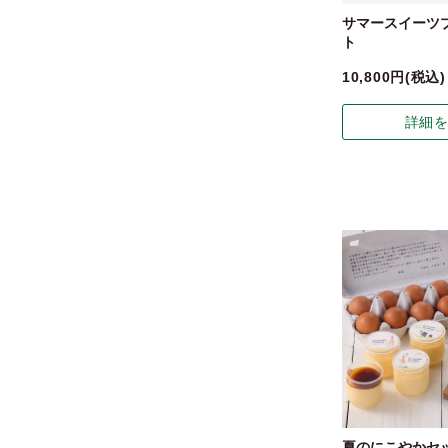
サマースイーツ
ト
10,800
税込
詳細
夏のにこやかセ