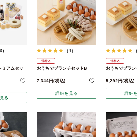
6）
（1）
送料込
送料込
レミアムセッ
おうちでブランチセットB
おうちでブラン
7,344
税込
5,292
税込
詳細を見る
詳細
見る