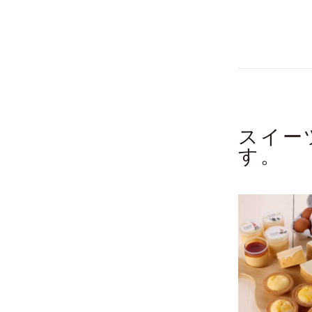
スイー
す。