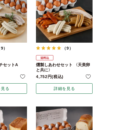
（9）
（9）
送料込
チセットA
燻製しあわせセット 〈天美卵
と共に〉
4,752
税込
を見る
詳細を見る