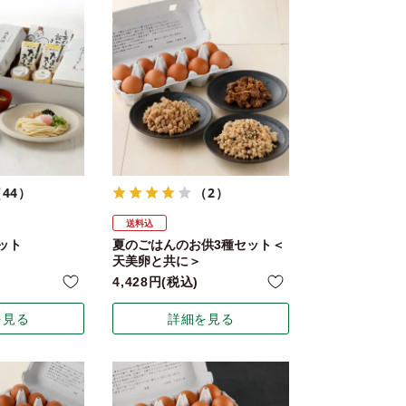
44）
（2）
送料込
ット
夏のごはんのお供3種セット＜
天美卵と共に＞
4,428
税込
を見る
詳細を見る