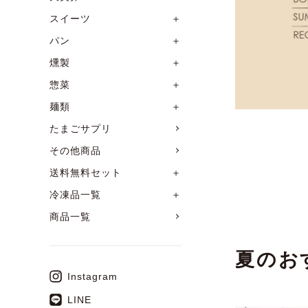
スイーツ
＋
パン
＋
燻製
＋
惣菜
＋
麺類
＋
たまごサプリ
その他商品
送料無料セット
＋
冷凍品一覧
＋
商品一覧
夏のお
Instagram
LINE