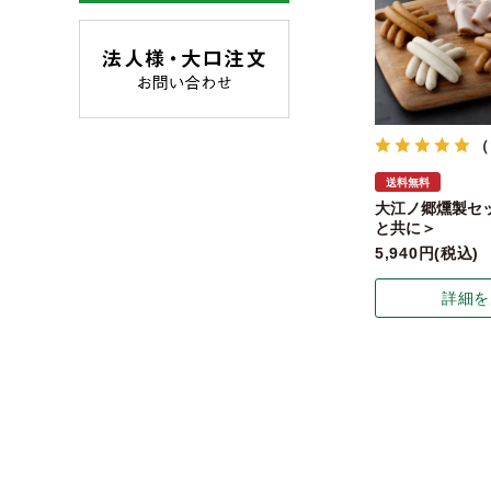
（
送料無料
大江ノ郷燻製セ
と共に＞
5,940
税込
詳細を