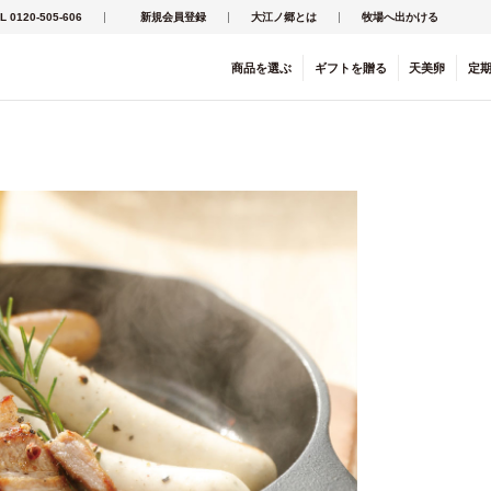
L 0120-505-606
新規会員登録
大江ノ郷とは
牧場へ出かける
商品を
選ぶ
ギフト
を
贈る
天美卵
定