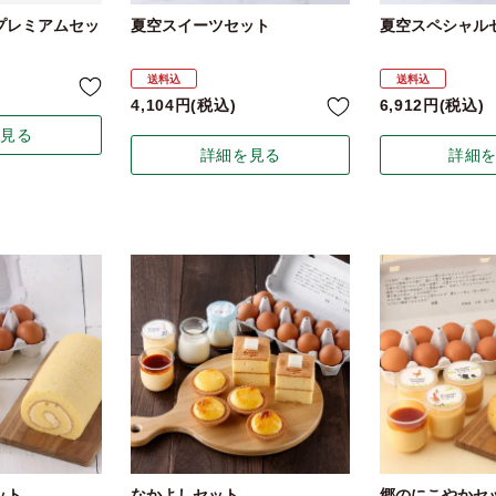
プレミアムセッ
夏空スイーツセット
夏空スペシャル
送料込
送料込
4,104
税込
6,912
税込
を見る
詳細を見る
詳細
ット
なかよしセット
郷のにこやかセ