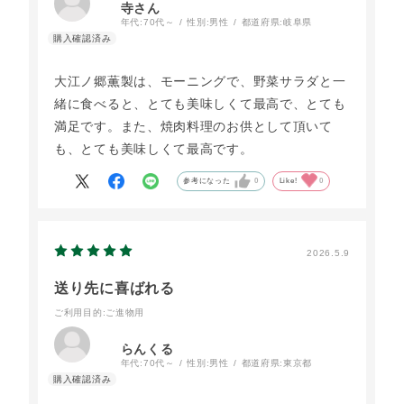
寺さん
年代:
70代～
性別:
男性
都道府県:
岐阜県
大江ノ郷薫製は、モーニングで、野菜サラダと一
緒に食べると、とても美味しくて最高で、とても
満足です。また、焼肉料理のお供として頂いて
も、とても美味しくて最高です。
参考になった
0
Like!
0
2026.5.9
送り先に喜ばれる
ご利用目的
:ご進物用
らんくる
年代:
70代～
性別:
男性
都道府県:
東京都