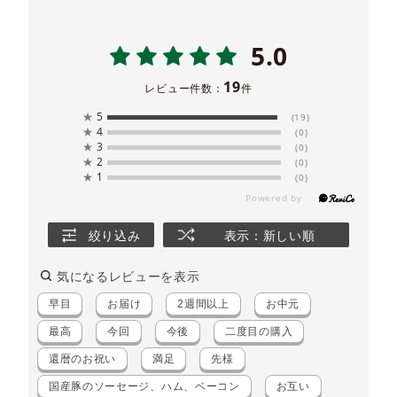
5.0
19
レビュー件数：
件
★
5
(19)
★
4
(0)
★
3
(0)
★
2
(0)
★
1
(0)
絞り込み
表示：新しい順
気になるレビューを表示
早目
お届け
2週間以上
お中元
最高
今回
今後
二度目の購入
還暦のお祝い
満足
先様
国産豚のソーセージ、ハム、ベーコン
お互い