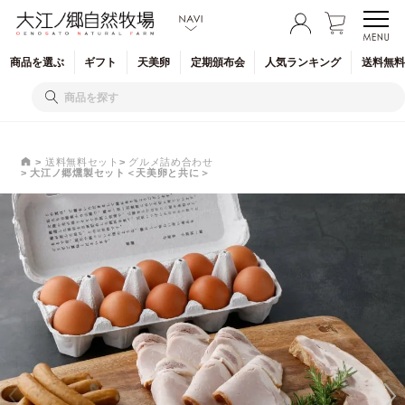
商品を
選ぶ
ギフト
天美卵
定期
頒布会
人気
ランキング
送料無料
送料無料セット
グルメ詰め合わせ
大江ノ郷燻製セット＜天美卵と共に＞