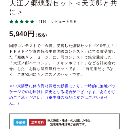
大江ノ郷燻製セット＜天美卵と共
に＞
（19）
レビューを見る
5,940
税込
国際コンテストで「金賞」受賞した燻製セット 2019年度「Ｉ
ＦＦＡドイツ食肉協会主催国際コンテスト」にて金賞受賞し
た「粗挽きソーセージ」に、同コンテストで銀賞受賞した
「大江ノ郷ベーコン」、「チキンホワイト」などを詰め合わ
せにした、お得な送料無料セットです。 ご自宅用だけでな
く、ご進物用にもオススメのセットです。
※中東情勢に伴う資材調達の影響により、一時的に無地パッ
ケージでのお届けに変更となる場合がございます。あらかじ
めご了承ください。（※中身の商品に変更はございませ
ん。）
※北海道・沖縄へのお届けの場合、
冷蔵便
送料無料
別途遠隔地送料が必要です。