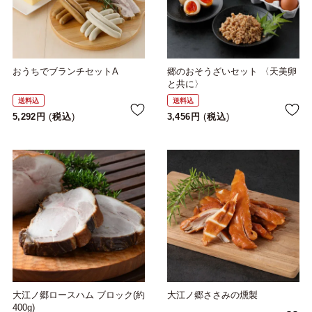
おうちでブランチセットA
郷のおそうざいセット 〈天美卵
と共に〉
送料込
送料込
5,292
税込
3,456
税込
大江ノ郷ロースハム ブロック(約
大江ノ郷ささみの燻製
400g)