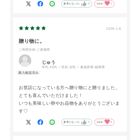
参考になった
0
Like!
1
2026.1.6
贈り物に。
ご利用目的
:ご進物用
じゅう
年代:
40代
性別:
女性
都道府県:
福岡県
お世話になっている方へ贈り物にと贈りました。
とても喜んでいただけました！
いつも美味しい卵やお品物をありがとうございま
す♡
参考になった
0
Like!
0