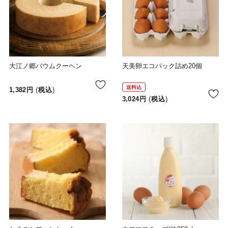
大江ノ郷バウムクーヘン
天美卵エコパック詰め20個
送料込
1,382
税込
3,024
税込