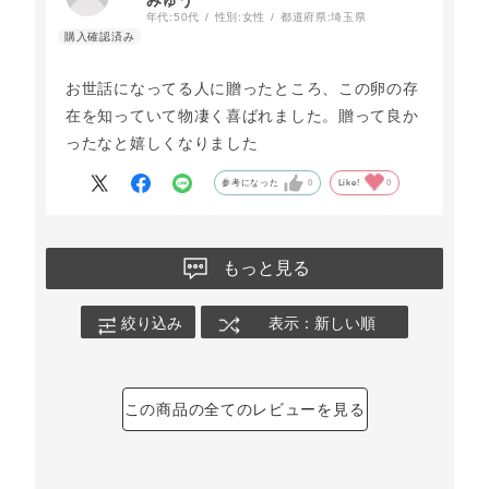
みゅう
年代:
50代
性別:
女性
都道府県:
埼玉県
お世話になってる人に贈ったところ、この卵の存
在を知っていて物凄く喜ばれました。贈って良か
ったなと嬉しくなりました
参考になった
0
Like!
0
もっと見る
絞り込み
表示：新しい順
この商品の全てのレビューを見る