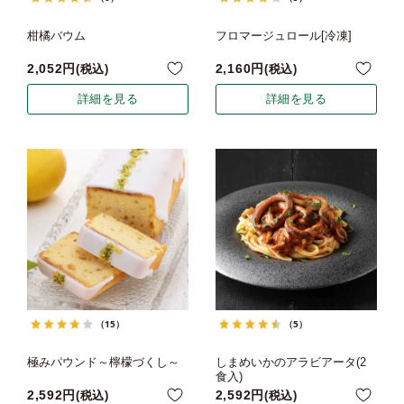
柑橘バウム
フロマージュロール[冷凍]
2,052
2,160
税込
税込
詳細を見る
詳細を見る
（15）
（5）
極みパウンド～檸檬づくし～
しまめいかのアラビアータ(2
食入)
2,592
2,592
税込
税込