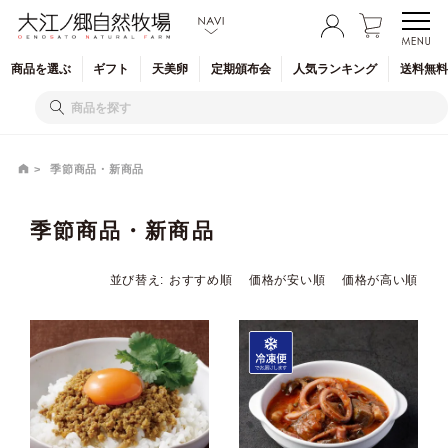
商品を
選ぶ
ギフト
天美卵
定期
頒布会
人気
ランキング
送料無料
季節商品・新商品
季節商品・新商品
並び替え
おすすめ順
価格が安い順
価格が高い順