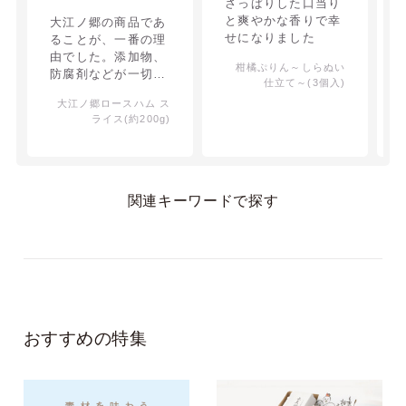
さっぱりした口当り
と爽やかな香りで幸
大江ノ郷の商品であ
せになりました
ることが、一番の理
由でした。添加物、
柑橘ぷりん～しらぬい
防腐剤などが一切入
仕立て～(3個入)
っていないことでし
大江ノ郷ロースハム ス
た。身体に良いもの
ライス(約200g)
ということ．ハムも
ペラペラではなく、
しっかりと厚みがあ
り味わうことが出来
ました。
関連キーワードで探す
おすすめの特集