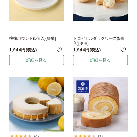
檸檬パウンド(5個入)[冷凍]
トロピカルダックワーズ(5個
入)[冷凍]
1,944
1,944
税込
税込
詳細を見る
詳細を見る
（6）
（5）