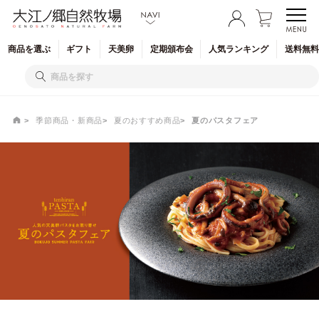
商品を
選ぶ
ギフト
天美卵
定期
頒布会
人気
ランキング
送料無料
季節商品・新商品
夏のおすすめ商品
夏のパスタフェア
夏のパスタフェア