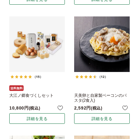
（15）
（12）
送料無料
大江ノ郷食づくしセット
天美卵と自家製ベーコンのパ
スタ(2食入)
10,800
2,592
税込
税込
詳細を見る
詳細を見る