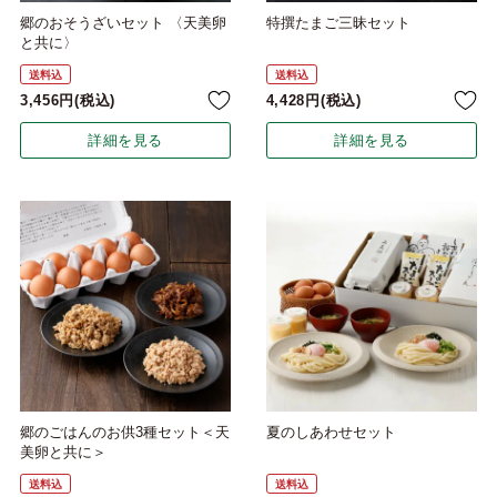
郷のおそうざいセット 〈天美卵
特撰たまご三昧セット
と共に〉
送料込
送料込
3,456
税込
4,428
税込
詳細を見る
詳細を見る
郷のごはんのお供3種セット＜天
夏のしあわせセット
美卵と共に＞
送料込
送料込