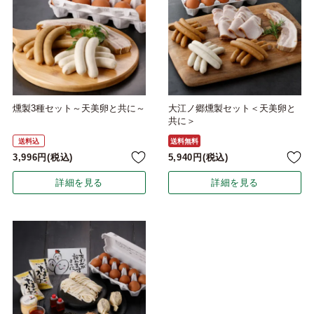
燻製3種セット～天美卵と共に～
大江ノ郷燻製セット＜天美卵と
共に＞
送料込
送料無料
3,996
税込
5,940
税込
詳細を見る
詳細を見る