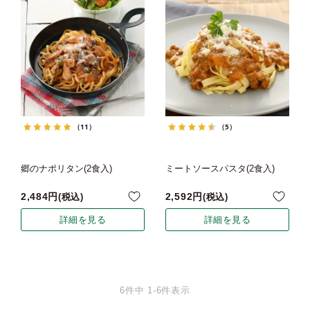
（11）
（5）
郷のナポリタン(2食入)
ミートソースパスタ(2食入)
2,484
2,592
税込
税込
詳細を見る
詳細を見る
6
件中
1
-
6
件表示