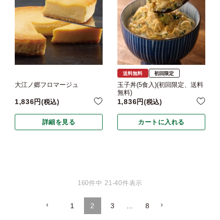
送料無料
初回限定
大江ノ郷フロマージュ
玉子丼(5食入)(初回限定、送料
無料)
1,836
1,836
税込
税込
詳細を見る
カートに入れる
160
件中
21
-
40
件表示
1
2
3
…
8