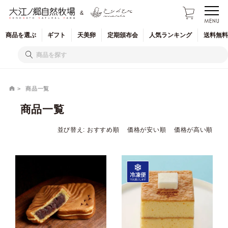
&
商品を
選ぶ
ギフト
天美卵
定期
頒布会
人気
ランキング
送料無料
商品一覧
商品一覧
並び替え
おすすめ順
価格が安い順
価格が高い順