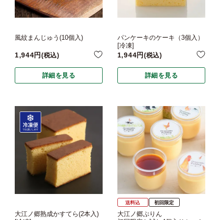
風紋まんじゅう(10個入)
パンケーキのケーキ（3個入）
[冷凍]
1,944
1,944
税込
税込
詳細を見る
詳細を見る
送料込
初回限定
大江ノ郷熟成かすてら(2本入)
大江ノ郷ぷりん