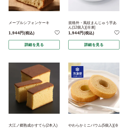
メープルシフォンケーキ
規格外・風紋まんじゅう芋あ
ん(12個入)[冷凍]
1,944
1,944
税込
税込
詳細を見る
詳細を見る
大江ノ郷熟成かすてら(2本入)
やわらかミニバウム(5個入)[冷