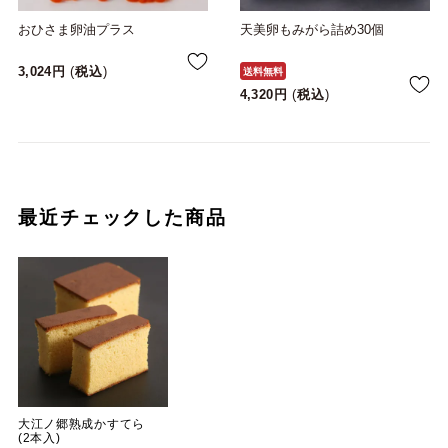
おひさま卵油プラス
天美卵もみがら詰め30個
3,024
税込
送料無料
4,320
税込
最近チェックした商品
大江ノ郷熟成かすてら
(2本入)