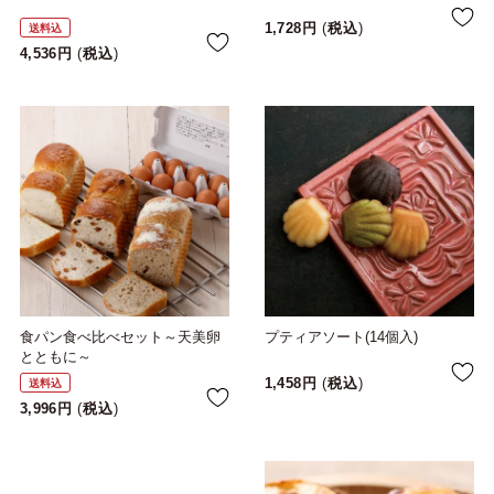
1,728
税込
送料込
4,536
税込
食パン食べ比べセット～天美卵
プティアソート(14個入)
とともに～
1,458
税込
送料込
3,996
税込