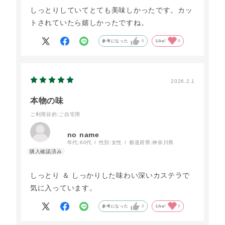
しっとりしていてとても美味しかったです。カッ
トされていたら嬉しかったですね。
参考になった
0
Like!
0
2026.2.1
本物の味
ご利用目的
:ご自宅用
no name
年代:
60代
性別:
女性
都道府県:
神奈川県
しっとり ＆ しっかりした味わい深いカステラで
気に入っています。
参考になった
0
Like!
0