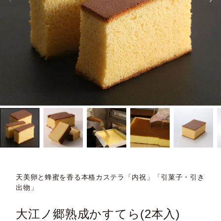
天美卵と蜂蜜を香る本格カステラ「内祝」「引菓子・引き
出物」
大江ノ郷熟成かすてら(2本入)