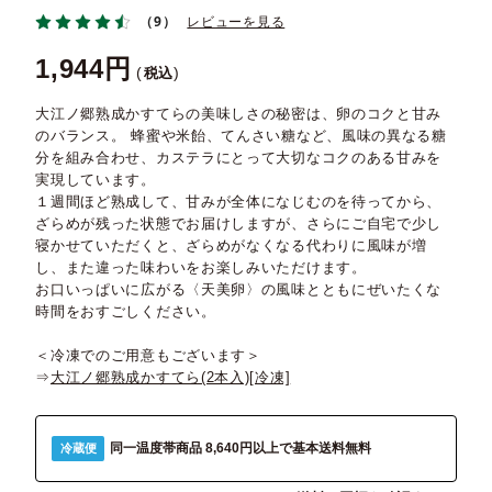
（9）
レビューを見る
1,944
税込
大江ノ郷熟成かすてらの美味しさの秘密は、卵のコクと甘み
のバランス。 蜂蜜や米飴、てんさい糖など、風味の異なる糖
分を組み合わせ、カステラにとって大切なコクのある甘みを
実現しています。
１週間ほど熟成して、甘みが全体になじむのを待ってから、
ざらめが残った状態でお届けしますが、さらにご自宅で少し
寝かせていただくと、ざらめがなくなる代わりに風味が増
し、また違った味わいをお楽しみいただけます。
お口いっぱいに広がる〈天美卵〉の風味とともにぜいたくな
時間をおすごしください。
＜冷凍でのご用意もございます＞
⇒
大江ノ郷熟成かすてら(2本入)[冷凍]
同一温度帯商品 8,640円以上で基本送料無料
冷蔵便