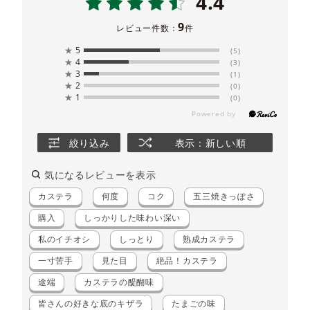
4.4
9
レビュー件数：
件
★
5
(5)
★
4
(3)
★
3
(1)
★
2
(0)
★
1
(0)
絞り込み
表示：新しい順
気になるレビューを表示
カステラ
何度
コク
五三焼きっぽさ
購入
しっかりした味わい深い
私のイチオシ
しっとり
熟成カステラ
一寸苦手
見た目
絶品！カステラ
途端
カステラの醍醐味
皆さんの好きな底のキザラ
たまごの味