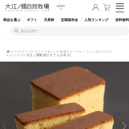
商品を
選ぶ
ギフト
天美卵
定期
頒布会
人気
ランキング
送料無料
カテゴリー
スイーツ&パン
牧場スイーツ
シフォン&カステラ
カステラ
大江ノ郷熟成かすてら(2本入)