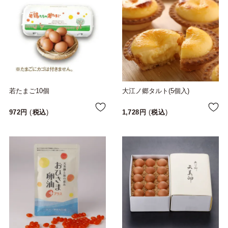
若たまご10個
大江ノ郷タルト(5個入)
972
税込
1,728
税込