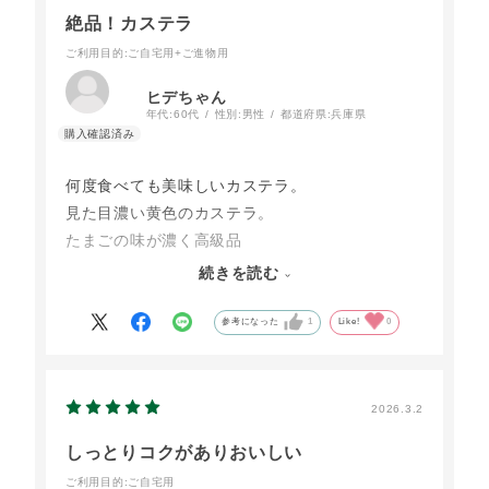
絶品！カステラ
ご利用目的
:ご自宅用+ご進物用
ヒデちゃん
年代:
60代
性別:
男性
都道府県:
兵庫県
何度食べても美味しいカステラ。
見た目濃い黄色のカステラ。
たまごの味が濃く高級品
口に入れた途端、ふわりと香りが広がりなめら
続きを読む
か。
私のイチオシ👍
参考になった
1
Like!
0
2026.3.2
しっとりコクがありおいしい
ご利用目的
:ご自宅用