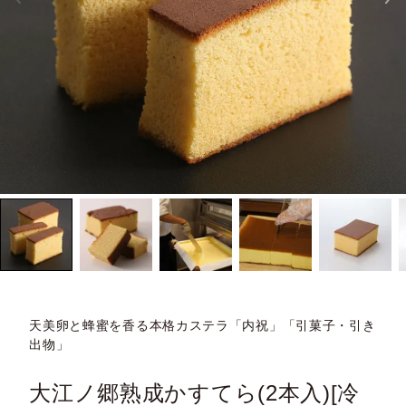
天美卵と蜂蜜を香る本格カステラ「内祝」「引菓子・引き
出物」
大江ノ郷熟成かすてら(2本入)[冷