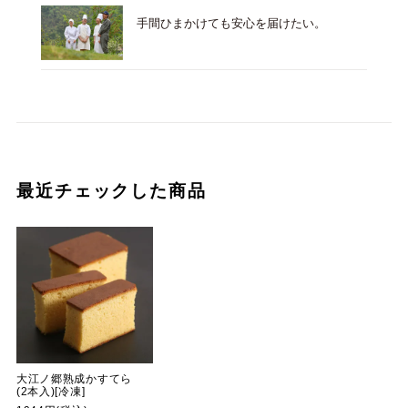
手間ひまかけても安心を届けたい。
最近チェックした商品
大江ノ郷熟成かすてら
(2本入)[冷凍]