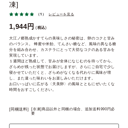
凍]
（1）
レビューを見る
1,944
税込
大江ノ郷熟成かすてらの美味しさの秘密は、卵のコクと甘み
のバランス。 蜂蜜や米飴、てんさい糖など、風味の異なる糖
分を組み合わせ、カステラにとって大切なコクのある甘みを
実現しています。
１週間ほど熟成して、甘みが全体になじむのを待ってから、
ざらめが残った状態でお届けしますが、さらにご自宅で少し
寝かせていただくと、ざらめがなくなる代わりに風味が増
し、また違った味わいをお楽しみいただけます。
お口いっぱいに広がる〈天美卵〉の風味とともにぜいたくな
時間をおすごしください。
[同梱送料]
[冷凍]商品以外と同梱の場合、追加送料990円必
要