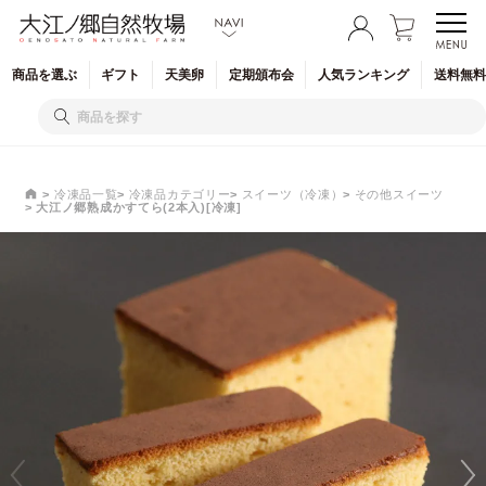
商品を
選ぶ
ギフト
天美卵
定期
頒布会
人気
ランキング
送料無料
冷凍品一覧
冷凍品カテゴリー
スイーツ（冷凍）
その他スイーツ
大江ノ郷熟成かすてら(2本入)[冷凍]