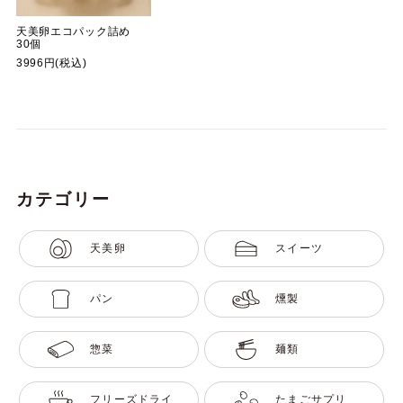
天美卵エコパック詰め
30個
3996円(税込)
カテゴリー
天美卵
スイーツ
パン
燻製
惣菜
麺類
フリーズドライ
たまごサプリ