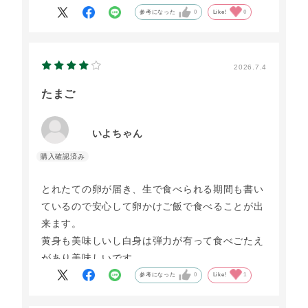
参考になった
0
Like!
0
2026.7.4
たまご
いよちゃん
とれたての卵が届き、生で食べられる期間も書い
ているので安心して卵かけご飯で食べることが出
来ます。
黄身も美味しいし白身は弾力が有って食べごたえ
があり美味しいです。
担当の方のお手紙もあり卵への思いを感じます。
参考になった
0
Like!
1