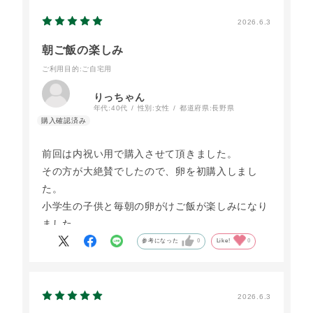
2026.6.3
朝ご飯の楽しみ
ご利用目的
:ご自宅用
りっちゃん
年代:
40代
性別:
女性
都道府県:
長野県
前回は内祝い用で購入させて頂きました。
その方が大絶賛でしたので、卵を初購入しまし
た。
小学生の子供と毎朝の卵がけご飯が楽しみになり
ました。
また購入させて頂きます。
参考になった
0
Like!
0
2026.6.3