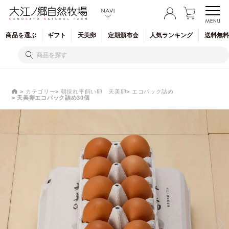
商品を
選ぶ
ギフト
天美卵
定期
頒布会
人気
ランキング
送料無料
カテゴリー
朝採れ平飼い卵 天美卵
エコパック詰め
天美卵エコパック詰め30個