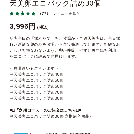
天美卵エコパック詰め30個
（77）
レビューを見る
3,996
税込
採卵当日の「採れたて」を、牧場から直送天美卵は、当日採
れた新鮮な卵のみを牧場から直接発送しています。新鮮なお
いしさを損なわないよう、卵が呼吸しやすい再生紙を利用し
たエコパックに詰めてお届けします。
＜数量違いもございます＞
⇒
天美卵エコパック詰め40個
⇒
天美卵エコパック詰め50個
⇒
天美卵エコパック詰め60個
⇒
天美卵エコパック詰め70個
⇒
天美卵エコパック詰め80個
■□
「定期コース」のご注文はこちら
□■
⇒
天美卵エコパック詰め30個(定期購入商品)