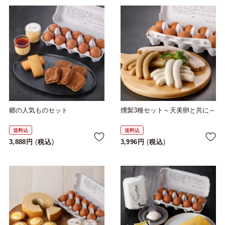
郷の人気ものセット
燻製3種セット～天美卵と共に～
送料込
送料込
3,888
税込
3,996
税込