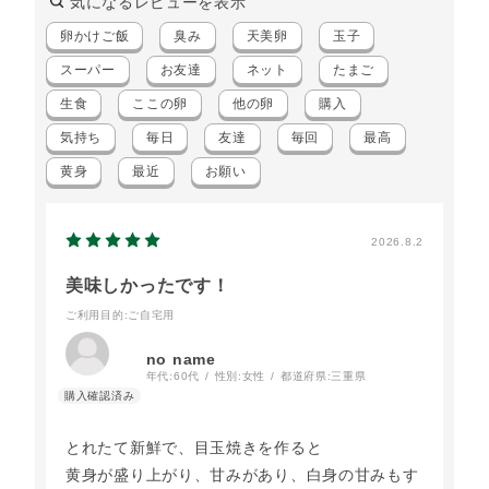
気になるレビューを表示
卵かけご飯
臭み
天美卵
玉子
スーパー
お友達
ネット
たまご
生食
ここの卵
他の卵
購入
気持ち
毎日
友達
毎回
最高
黄身
最近
お願い
2026.8.2
美味しかったです！
ご利用目的
:ご自宅用
no name
年代:
60代
性別:
女性
都道府県:
三重県
とれたて新鮮で、目玉焼きを作ると
黄身が盛り上がり、甘みがあり、白身の甘みもす