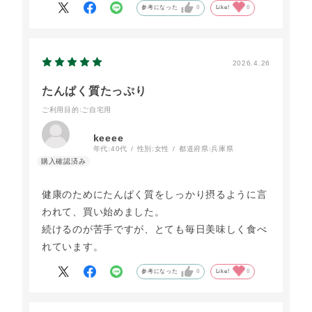
う御座いました又リピートします
参考になった
0
Like!
0
2026.4.26
たんぱく質たっぷり
ご利用目的
:ご自宅用
keeee
年代:
40代
性別:
女性
都道府県:
兵庫県
健康のためにたんぱく質をしっかり摂るように言
われて、買い始めました。
続けるのが苦手ですが、とても毎日美味しく食べ
れています。
参考になった
0
Like!
0