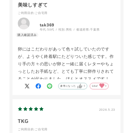
美味しすぎて
ご利用目的
:ご自宅用
tak369
年代:
50代
性別:
男性
都道府県:
千葉県
卵にはこだわりがあって色々試していたのです
が、ようやく終着駅にたどりついた感じです。作
り手の方々の思いが卵と一緒に届くレターやちょ
っとしたお手紙など、とても丁寧に卵作りされて
ることが伝わりました。ほんとオススメです！
参考になった
0
Like!
0
2026.5.23
TKG
ご利用目的
:ご自宅用