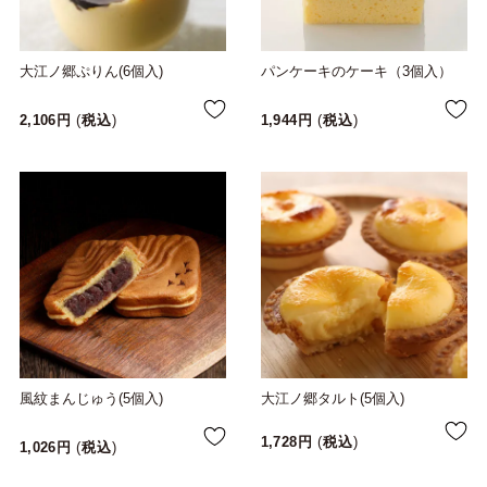
大江ノ郷ぷりん(6個入)
パンケーキのケーキ（3個入）
2,106
税込
1,944
税込
風紋まんじゅう(5個入)
大江ノ郷タルト(5個入)
1,728
税込
1,026
税込