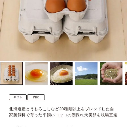
ギフト
内祝
北海道産とうもろこしなど20種類以上をブレンドした自
家製飼料で育った平飼いコッコの朝採れ天美卵を牧場直送