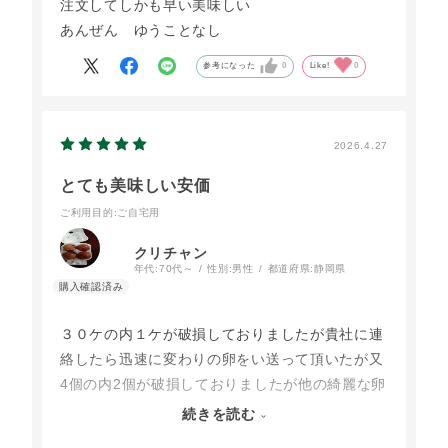
注文してしかも早い美味しい
あんぜん ゆうことなし
参考になった
0
Like!
0
2026.4.27
とても美味しい安価
ご利用目的
:ご自宅用
クリチャン
年代:
70代～
性別:
男性
都道府県:
静岡県
３０ケの内１ケが破損しておりましたが貴社に連
絡したら迅速に変わりの卵をい送って頂いたが又
4個の内2個が破損しておりましたが他の綺麗な卵
を毎朝生食としていただき誠に美味しくかつ老夫
続きを読む
婦には手軽に食せるので重宝しております有り難