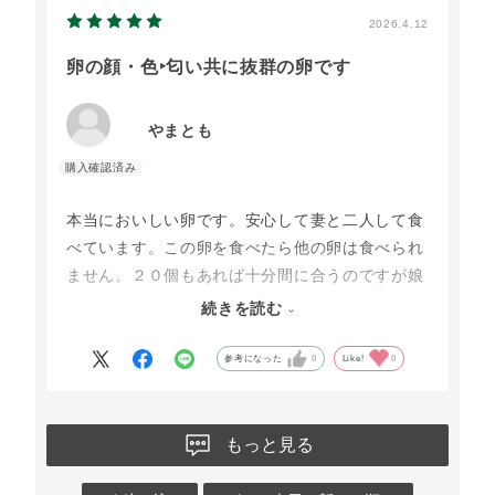
2026.4.12
卵の顔・色‣匂い共に抜群の卵です
やまとも
本当においしい卵です。安心して妻と二人して食
べています。この卵を食べたら他の卵は食べられ
ません。２０個もあれば十分間に合うのですが娘
のところにも上げるために３０個を取り寄せるこ
続きを読む
ともあります。とにかく妻はこの卵が大好きで
す。これからもよろしくお願いします。
参考になった
0
Like!
0
もっと見る