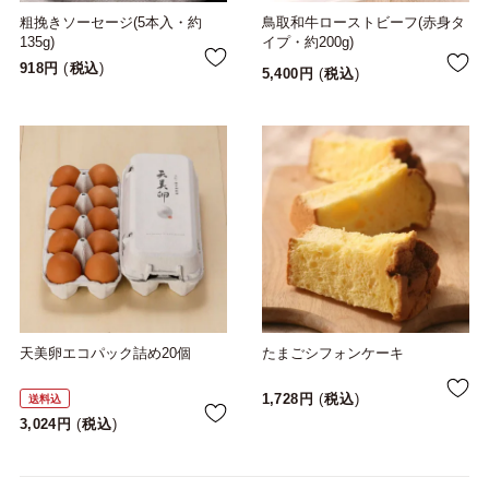
粗挽きソーセージ(5本入・約
鳥取和牛ローストビーフ(赤身タ
135g)
イプ・約200g)
918
税込
5,400
税込
天美卵エコパック詰め20個
たまごシフォンケーキ
1,728
税込
送料込
3,024
税込