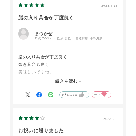
2023.4.13
脂の入り具合が丁度良く
まつかぜ
年代:
70代～
性別:
男性
都道府県:
神奈川県
脂の入り具合が丁度良く
焼き具合も良く
美味しいですね。
タレをもう少し凝った深い味のものが
続きを読む
できるとベストですね。
今のタレは好みも有りますが
参考になった
0
Like!
1
肉に負けます。
2023.2.9
お祝いに贈りました