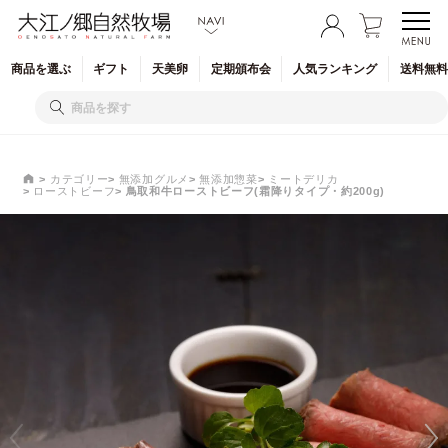
商品を
選ぶ
ギフト
天美卵
定期
頒布会
人気
ランキング
送料無料
カテゴリー
無添加グルメ
無添加惣菜
ミートデリカ
ローストビーフ
鳥取和牛ローストビーフ(霜降りタイプ・約200g)