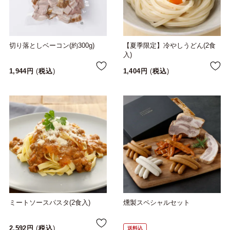
切り落としベーコン(約300g)
【夏季限定】冷やしうどん(2食
入)
1,944
税込
1,404
税込
ミートソースパスタ(2食入)
燻製スペシャルセット
2,592
税込
送料込