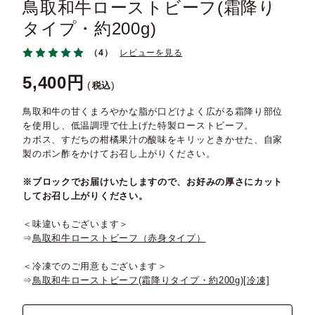
鳥取和牛ローストビーフ(霜降り
タイプ・約200g)
（4）
レビューを見る
5,400
税込
鳥取和牛の甘くまろやかな脂が口どけよく広がる霜降り部位
を使用し、低温調理で仕上げた特製ローストビーフ。
カボス、すだちの柑橘果汁の酸味をキリッときかせた、自家
製のポン酢をかけてお召し上がりください。
※ブロックでお届けいたしますので、お好みの厚さにカット
してお召し上がりください。
＜味違いもございます＞
⇒
鳥取和牛ローストビーフ（赤身タイプ）
＜冷凍でのご用意もございます＞
⇒
鳥取和牛ローストビーフ(霜降りタイプ・約200g)[冷凍]