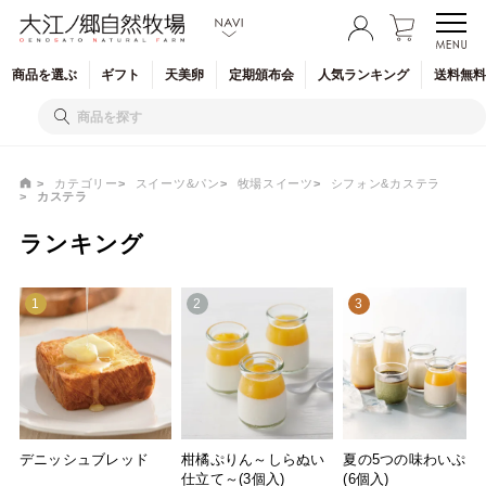
商品を
選ぶ
ギフト
天美卵
定期
頒布会
人気
ランキング
送料無料
カテゴリー
スイーツ&パン
牧場スイーツ
シフォン&カステラ
カステラ
ランキング
1
2
3
デニッシュブレッド
柑橘ぷりん～しらぬい
夏の5つの味わいぷり
仕立て～(3個入)
(6個入)