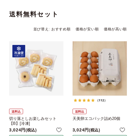
送料無料セット
並び替え
おすすめ順
価格が安い順
価格が高い順
（112）
送料込
送料込
切り落としお楽しみセット
天美卵エコパック詰め20個
【B】[冷凍]
3,024
3,024
税込
税込