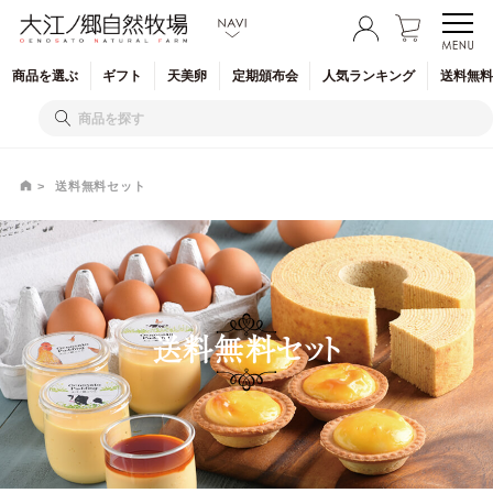
商品を
選ぶ
ギフト
天美卵
定期
頒布会
人気
ランキング
送料無料
送料無料セット
送料無料セット