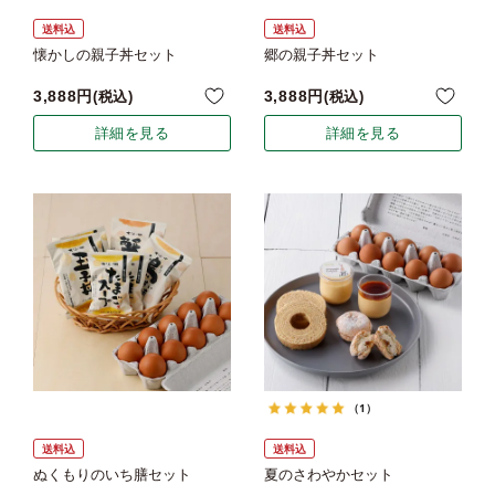
送料込
送料込
懐かしの親子丼セット
郷の親子丼セット
3,888
3,888
税込
税込
詳細を見る
詳細を見る
（1）
送料込
送料込
ぬくもりのいち膳セット
夏のさわやかセット