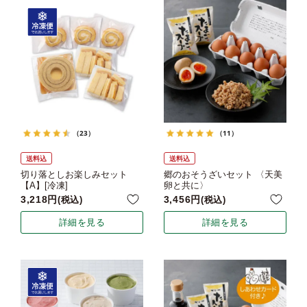
（23）
（11）
送料込
送料込
切り落としお楽しみセット
郷のおそうざいセット 〈天美
【A】[冷凍]
卵と共に〉
3,218
3,456
税込
税込
詳細を見る
詳細を見る