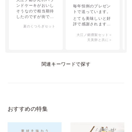
ンドケーキがおいし
毎年恒例のプレゼン
そうなので相当期待
トで送っています。
したのですが街で購
とても美味しいと好
入するのと変わらな
評で感謝されます。
夏のくつろぎセット
い感じでした。プリ
詰め合わせにお相手
ンはおいしかったで
大江ノ郷燻製セット＜
の好きなものを足し
す。
天美卵と共に＞
て送っていただける
ので助かります。
関連キーワードで探す
おすすめの特集