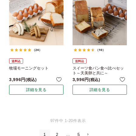
（24）
（10）
送料込
送料込
牧場モーニングセット
スイーツ食パン食べ比べセッ
ト～天美卵と共に～
3,996
3,996
税込
税込
詳細を見る
詳細を見る
97
件中
1
-
20
件表示
1
2
…
5