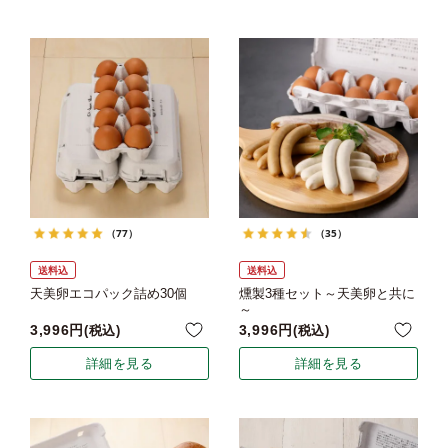
（77）
（35）
送料込
送料込
天美卵エコパック詰め30個
燻製3種セット～天美卵と共に
～
3,996
3,996
税込
税込
詳細を見る
詳細を見る