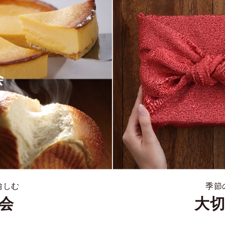
愉しむ
季節
会
大