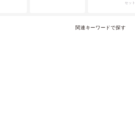
セッ
うです。
同封していただくよ
う、お願いしました
お受け取りいただい
方はチラシも楽しく
関連キーワードで探す
みながら、味わって
ます。と、とても、
んで下さり、私ども
嬉しかったです。