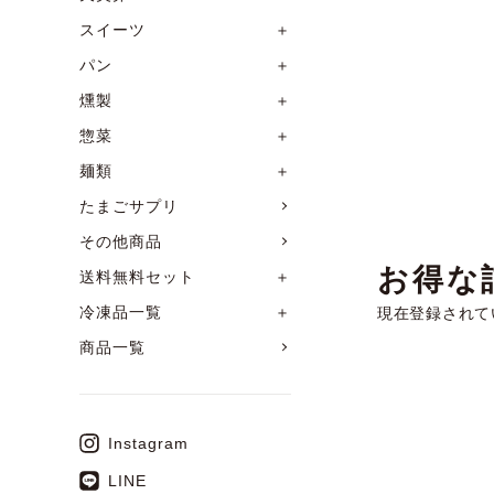
スイーツ
＋
パン
＋
燻製
＋
惣菜
＋
麺類
＋
たまごサプリ
その他商品
お得な
送料無料セット
＋
冷凍品一覧
＋
現在登録されて
商品一覧
Instagram
LINE