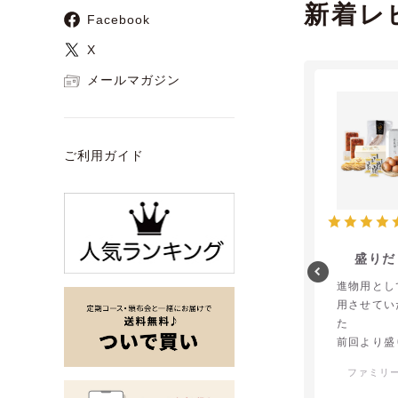
新着レ
Facebook
X
メールマガジン
ご利用ガイド
盛りだ
進物用とし
用させてい
た
前回より盛
で とても
ファミリ
た
ありがとう