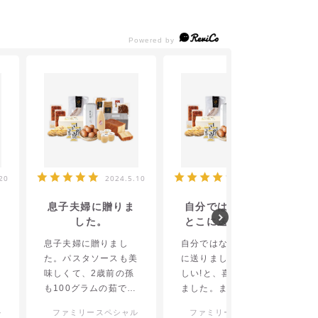
20
2024.5.10
2023.5.1
息子夫婦に贈りま
自分ではなく、い
した。
とこに送りました
が、美味しい!と、
た
息子夫婦に贈りまし
自分ではなく、いとこ
喜んでくれまし
シ
た。パスタソースも美
に送りましたが、美味
た。
ツ
味しくて、2歳前の孫
しい!と、喜んでくれ
も100グラムの茹で麺
ました。まるで、玉手
ノ
をペロリと完食したそ
箱の様なセットですよ
ル
ファミリースペシャル
ファミリースペシャル
も
うです。ソーセージは
ね。いつか、自分にお