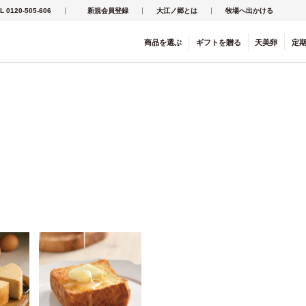
L 0120-505-606
新規会員登録
大江ノ郷とは
牧場へ出かける
商品を
選ぶ
ギフト
を
贈る
天美卵
定