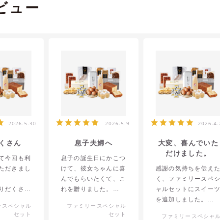
ビュー
2026.5.30
2026.5.9
2026.4.
くさん
息子夫婦へ
大変、喜んでいた
だけました。
て今回も利
息子の誕生日にかこつ
ただきまし
けて、彼女ちゃんに喜
感謝の気持ちを伝え
んでもらいたくて、こ
く、ファミリースペ
りだくさん
れを贈りました。
ャルセットにスイー
喜ばれまし
を追加しました。
ースペシャル
ファミリースペシャル
色々入っていて、とて
申し込みの際、大江
セット
セット
ファミリースペシャ
ございまし
もよろこんでくれたそ
郷さん紹介のチラシ