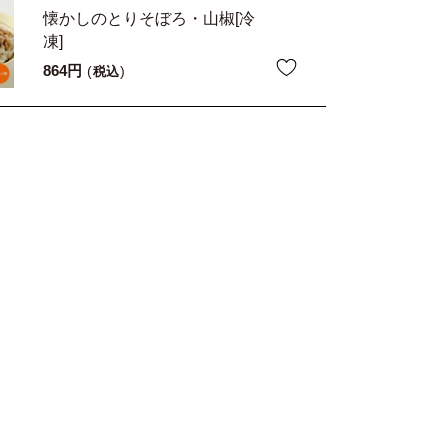
懐かしのとりそぼろ・山椒[冷
凍]
864
税込