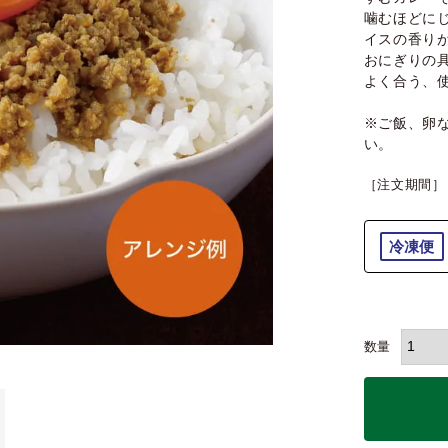
噛むほどに
イスの香り
おにぎりの
よく合う、
※ご飯、卵
い。
［注文期間］
冷凍便