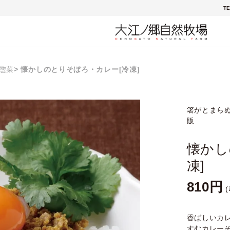
TE
惣菜
懐かしのとりそぼろ・カレー[冷凍]
箸がとまらぬ
販
懐かし
凍]
810
香ばしいカ
すむカレー