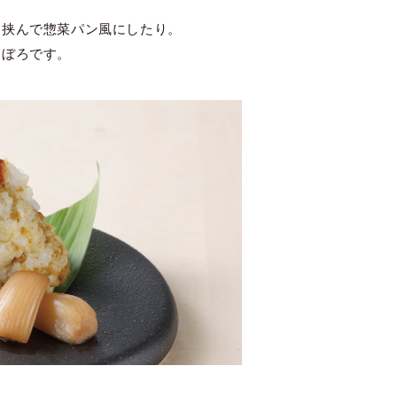
に挟んで惣菜パン風にしたり。
そぼろです。