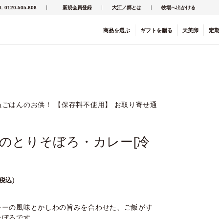
L 0120-505-606
新規会員登録
大江ノ郷とは
牧場へ出かける
商品を
選ぶ
ギフト
を
贈る
天美卵
定
ごはんのお供！ 【保存料不使用】 お取り寄せ通
のとりそぼろ・カレー[冷
税込
レーの風味とかしわの旨みを合わせた、ご飯がす
そぼろです。