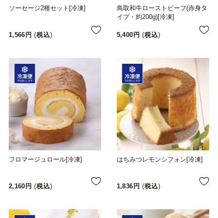
ソーセージ2種セット[冷凍]
鳥取和牛ローストビーフ(赤身タ
イプ・約200g)[冷凍]
1,566
税込
5,400
税込
フロマージュロール[冷凍]
はちみつレモンシフォン[冷凍]
2,160
税込
1,836
税込