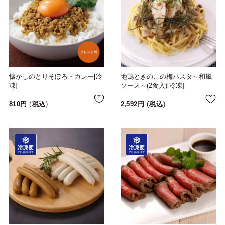
懐かしのとりそぼろ・カレー[冷
地鶏ときのこの梅パスタ～和風
凍]
ソース～(2食入)[冷凍]
810
税込
2,592
税込