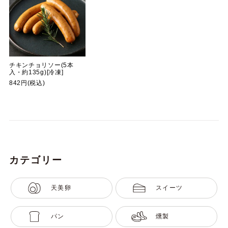
チキンチョリソー(5本
入・約135g)[冷凍]
842円(税込)
カテゴリー
天美卵
スイーツ
パン
燻製