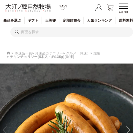
商品を
選ぶ
ギフト
天美卵
定期
頒布会
人気
ランキング
送料無料
冷凍品一覧
冷凍品カテゴリー
グルメ（冷凍）
燻製
チキンチョリソー(5本入・約135g)[冷凍]