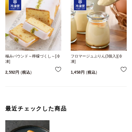
極みパウンド～檸檬づくし～[冷
フロマージュぷりん(3個入)[冷
凍]
凍]
2,592
税込
1,458
税込
最近チェックした商品