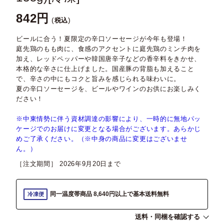
842
税込
ビールに合う！夏限定の辛口ソーセージが今年も登場！
庭先鶏のもも肉に、食感のアクセントに庭先鶏のミンチ肉を
加え、レッドペッパーや韓国唐辛子などの香辛料をきかせ、
本格的な辛さに仕上げました。国産豚の背脂も加えること
で、辛さの中にもコクと旨みを感じられる味わいに。
夏の辛口ソーセージを、ビールやワインのお供にお楽しみく
ださい！
※中東情勢に伴う資材調達の影響により、一時的に無地パッ
ケージでのお届けに変更となる場合がございます。あらかじ
めご了承ください。（※中身の商品に変更はございませ
ん。）
［注文期間］
2026年9月20日
同一温度帯商品 8,640円以上で基本送料無料
冷凍便
送料・同梱を確認する