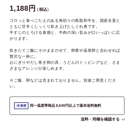
1,188
税込
ゴロっと食べごたえのある角切りの鳥取和牛を、国産生姜と
ともに甘辛くじっくり炊き上げたしぐれ煮です。
牛すじのとろける食感と、牛肉の深い旨みが口いっぱいに広
がります。
炊きたてご飯にそのままのせて、卵黄や温泉卵と合わせれば
贅沢な一杯に。
おにぎりやだし巻き卵の具、うどんのトッピングなど、さま
ざまなアレンジが楽しめます。
※ご飯、卵などは含まれておりません。別途ご用意くださ
い。
同一温度帯商品 8,640円以上で基本送料無料
冷凍便
送料・同梱を確認する