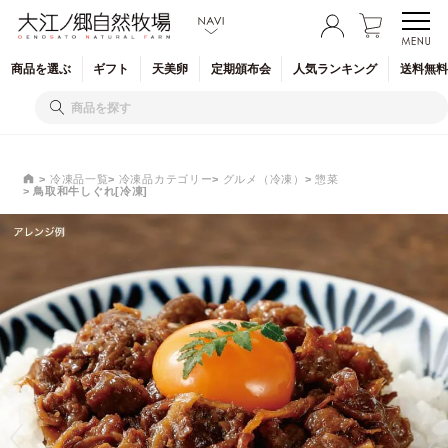
商品を
選ぶ
ギフト
天美卵
定期
頒布会
人気
ランキング
送料無料
冷凍品一覧
冷凍品カテゴリー
グルメ（冷凍）
惣菜
鳥取和牛しぐれ[冷凍]