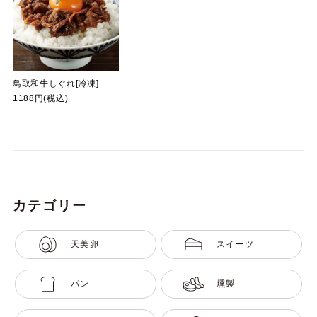
鳥取和牛しぐれ[冷凍]
1188円(税込)
カテゴリー
天美卵
スイーツ
パン
燻製